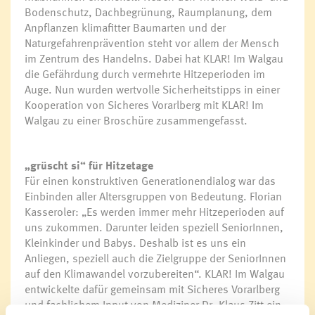
Bodenschutz, Dachbegrünung, Raumplanung, dem
Anpflanzen klimafitter Baumarten und der
Naturgefahrenprävention steht vor allem der Mensch
im Zentrum des Handelns. Dabei hat KLAR! Im Walgau
die Gefährdung durch vermehrte Hitzeperioden im
Auge. Nun wurden wertvolle Sicherheitstipps in einer
Kooperation von Sicheres Vorarlberg mit KLAR! Im
Walgau zu einer Broschüre zusammengefasst.
„grüscht si“ für Hitzetage
Für einen konstruktiven Generationendialog war das
Einbinden aller Altersgruppen von Bedeutung. Florian
Kasseroler: „Es werden immer mehr Hitzeperioden auf
uns zukommen. Darunter leiden speziell SeniorInnen,
Kleinkinder und Babys. Deshalb ist es uns ein
Anliegen, speziell auch die Zielgruppe der SeniorInnen
auf den Klimawandel vorzubereiten“. KLAR! Im Walgau
entwickelte dafür gemeinsam mit Sicheres Vorarlberg
und fachlichem Input von Mediziner Dr. Klaus Zitt ein