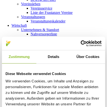
Vereinsleben
Vereinsservice
Liste der Frastanzer Vereine
Veranstaltungen
Veranstaltungskalender
Wirtschaft
Unternehmen & Standort
Nahversorgerliste
Betriebe
Wirtschaftsstandort Frastanz
Gemeindeentwicklung
Wige Frastanz
Wirtschaftsgemeinschaft
Zustimmung
Details
Über Cookies
Herbstmarkt
Der Walgauer
Tourismus
Gastronomie
Diese Webseite verwendet Cookies
Unterkünfte
Wir verwenden Cookies, um Inhalte und Anzeigen zu
Wandern in Frastanz
Naturbad Untere Au
personalisieren, Funktionen für soziale Medien anbieten
Schwimmbad Felsenau
zu können und die Zugriffe auf unsere Website zu
Vorarlberger Museumswelt
analysieren. Außerdem geben wir Informationen zu Ihrer
Tabakausstellung
Verwendung unserer Website an unsere Partner für