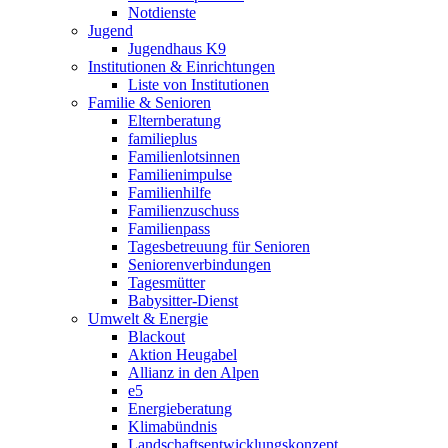
Notdienste
Jugend
Jugendhaus K9
Institutionen & Einrichtungen
Liste von Institutionen
Familie & Senioren
Elternberatung
familieplus
Familienlotsinnen
Familienimpulse
Familienhilfe
Familienzuschuss
Familienpass
Tagesbetreuung für Senioren
Seniorenverbindungen
Tagesmütter
Babysitter-Dienst
Umwelt & Energie
Blackout
Aktion Heugabel
Allianz in den Alpen
e5
Energieberatung
Klimabündnis
Landschaftsentwicklungskonzept