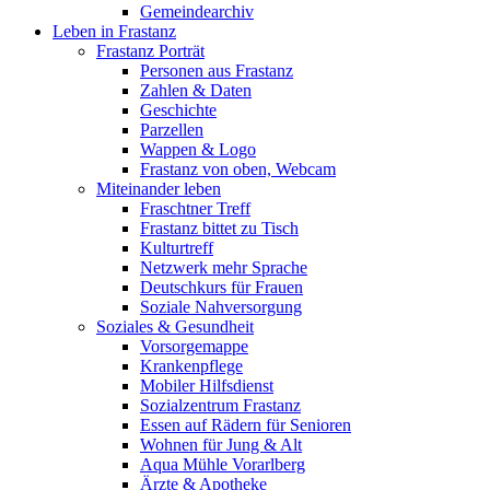
Gemeindearchiv
Leben in Frastanz
Frastanz Porträt
Personen aus Frastanz
Zahlen & Daten
Geschichte
Parzellen
Wappen & Logo
Frastanz von oben, Webcam
Miteinander leben
Fraschtner Treff
Frastanz bittet zu Tisch
Kulturtreff
Netzwerk mehr Sprache
Deutschkurs für Frauen
Soziale Nahversorgung
Soziales & Gesundheit
Vorsorgemappe
Krankenpflege
Mobiler Hilfsdienst
Sozialzentrum Frastanz
Essen auf Rädern für Senioren
Wohnen für Jung & Alt
Aqua Mühle Vorarlberg
Ärzte & Apotheke