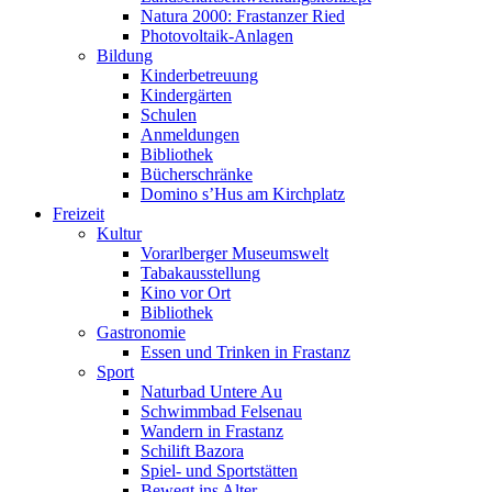
Natura 2000: Frastanzer Ried
Photovoltaik-Anlagen
Bildung
Kinderbetreuung
Kindergärten
Schulen
Anmeldungen
Bibliothek
Bücherschränke
Domino s’Hus am Kirchplatz
Freizeit
Kultur
Vorarlberger Museumswelt
Tabakausstellung
Kino vor Ort
Bibliothek
Gastronomie
Essen und Trinken in Frastanz
Sport
Naturbad Untere Au
Schwimmbad Felsenau
Wandern in Frastanz
Schilift Bazora
Spiel- und Sportstätten
Bewegt ins Alter