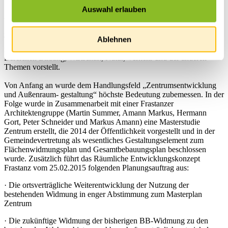
Auswahl erlauben
Schon im Frühjahr 2011 wurde in der Marktgemeinde Frastanz ein
breit angelegter Gemeinde-Entwicklungsprozess gestartet. Unter
großer Beteiligung der Bevölkerung wurden insgesamt zehn
Ablehnen
Themen intensiv diskutiert. In diversen Arbeitsgruppen wurde
zusammen mit Fachleuten beraten, wie man sich die Zukunft in den
Bereichen Bildung, Wirtschaft, Natur, Verkehr und der anderen
Themen vorstellt.
Von Anfang an wurde dem Handlungsfeld „Zentrumsentwicklung
und Außenraum- gestaltung“ höchste Bedeutung zubemessen. In der
Folge wurde in Zusammenarbeit mit einer Frastanzer
Architektengruppe (Martin Summer, Amann Markus, Hermann
Gort, Peter Schneider und Markus Amann) eine Masterstudie
Zentrum erstellt, die 2014 der Öffentlichkeit vorgestellt und in der
Gemeindevertretung als wesentliches Gestaltungselement zum
Flächenwidmungsplan und Gesamtbebauungsplan beschlossen
wurde. Zusätzlich führt das Räumliche Entwicklungskonzept
Frastanz vom 25.02.2015 folgenden Planungsauftrag aus:
· Die ortsverträgliche Weiterentwicklung der Nutzung der
bestehenden Widmung in enger Abstimmung zum Masterplan
Zentrum
· Die zukünftige Widmung der bisherigen BB-Widmung zu den