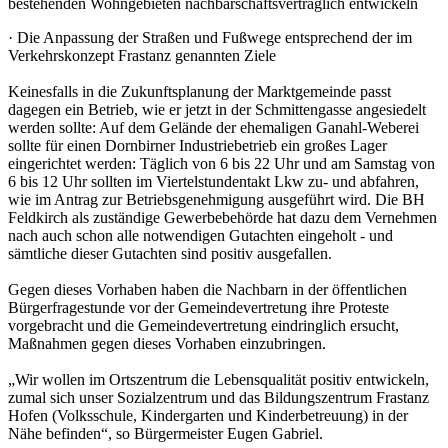
bestehenden Wohngebieten nachbarschaftsverträglich entwickeln
· Die Anpassung der Straßen und Fußwege entsprechend der im
Verkehrskonzept Frastanz genannten Ziele
Keinesfalls in die Zukunftsplanung der Marktgemeinde passt
dagegen ein Betrieb, wie er jetzt in der Schmittengasse angesiedelt
werden sollte: Auf dem Gelände der ehemaligen Ganahl-Weberei
sollte für einen Dornbirner Industriebetrieb ein großes Lager
eingerichtet werden: Täglich von 6 bis 22 Uhr und am Samstag von
6 bis 12 Uhr sollten im Viertelstundentakt Lkw zu- und abfahren,
wie im Antrag zur Betriebsgenehmigung ausgeführt wird. Die BH
Feldkirch als zuständige Gewerbebehörde hat dazu dem Vernehmen
nach auch schon alle notwendigen Gutachten eingeholt - und
sämtliche dieser Gutachten sind positiv ausgefallen.
Gegen dieses Vorhaben haben die Nachbarn in der öffentlichen
Bürgerfragestunde vor der Gemeindevertretung ihre Proteste
vorgebracht und die Gemeindevertretung eindringlich ersucht,
Maßnahmen gegen dieses Vorhaben einzubringen.
„Wir wollen im Ortszentrum die Lebensqualität positiv entwickeln,
zumal sich unser Sozialzentrum und das Bildungszentrum Frastanz
Hofen (Volksschule, Kindergarten und Kinderbetreuung) in der
Nähe befinden“, so Bürgermeister Eugen Gabriel.