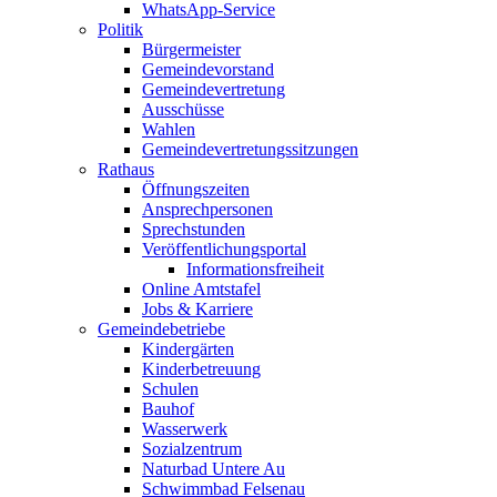
WhatsApp-Service
Politik
Bürgermeister
Gemeindevorstand
Gemeindevertretung
Ausschüsse
Wahlen
Gemeindevertretungssitzungen
Rathaus
Öffnungszeiten
Ansprechpersonen
Sprechstunden
Veröffentlichungsportal
Informationsfreiheit
Online Amtstafel
Jobs & Karriere
Gemeindebetriebe
Kindergärten
Kinderbetreuung
Schulen
Bauhof
Wasserwerk
Sozialzentrum
Naturbad Untere Au
Schwimmbad Felsenau