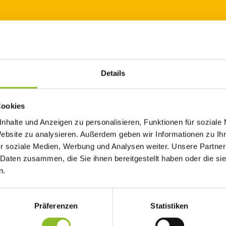
Rasenmäher
Details
Rasen wachsen.
Cookies
nhalte und Anzeigen zu personalisieren, Funktionen für soziale
 und Betriebe dazu auf, ihre Rasenflächen einen Monat lang ni
Website zu analysieren. Außerdem geben wir Informationen zu I
elfalt zu leisten.
r soziale Medien, Werbung und Analysen weiter. Unsere Partner
 Daten zusammen, die Sie ihnen bereitgestellt haben oder die s
falt
n.
ekten, Wildblumen und anderen Pflanzen wertvollen Lebensra
nen Haustüre. Um zu zeigen, welche Auswirkungen das Mähverhalt
anz im „Gemeindepark“ und im „Naturbad Untere Au“ eine spe
Präferenzen
Statistiken
ie sich Rasenflächen entwickeln, wenn sie häufig gemäht, all
werden.