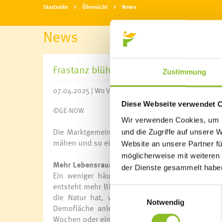
Startseite
Übersicht
News
News
Frastanz blüht auf mit Ferien für den 
Zustimmung
07.04.2025 | Wo Vielfalt zuhause ist, darf auch der 
Diese Webseite verwendet 
©GE-NOW
Wir verwenden Cookies, um I
Die Marktgemeinde Frastanz ruft alle Haushalte
und die Zugriffe auf unsere 
mähen und so einen wertvollen Beitrag zur Artenvi
Website an unsere Partner fü
möglicherweise mit weiteren
Mehr Lebensraum für Insekten- und Pflanzenviel
der Dienste gesammelt habe
Ein weniger häufig gemähter Rasen bietet Ins
entsteht mehr Biodiversität direkt vor der eige
Einwilligungsauswahl
die Natur hat, wird die Marktgemeinde Frast
Notwendig
Demofläche anlegen. Hier wird demonstriert, w
Wochen oder einen ganzen Monat nicht gemäht 