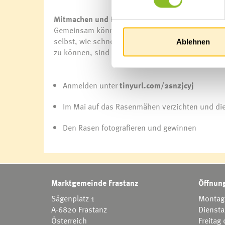
Mitmachen und Engagement zeigen
Gemeinsam können wir für ein summendes blühend
selbst, wie schnell die Natur zurückkehren kann.
Ablehnen
zu können, sind in der Bürgerservice-Stelle der M
Anmelden unter
tinyurl.com/2snzjcyj
Im Mai auf das Rasenmähen verzichten und die 
Den Rasen fotografieren und gewinnen
Marktgemeinde Frastanz
Öffnung
Sägenplatz 1
Montag 
A-6820 Frastanz
Diensta
Österreich
Freitag