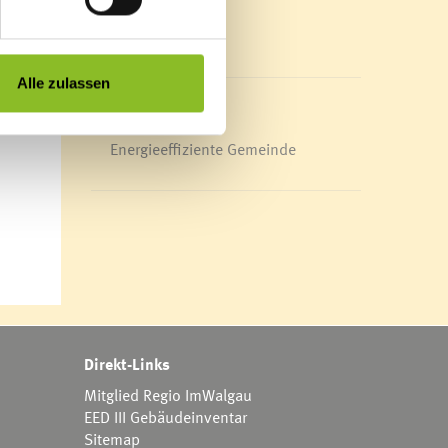
Mediathek
News Archiv
en sie
machen
Alle zulassen
Energieeffiziente Gemeinde
Direkt-Links
Mitglied Regio ImWalgau
EED III Gebäudeinventar
Sitemap