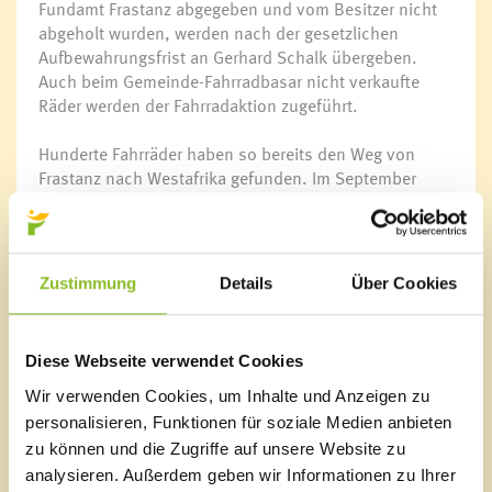
Fundamt Frastanz abgegeben und vom Besitzer nicht
abgeholt wurden, werden nach der gesetzlichen
Aufbewahrungsfrist an Gerhard Schalk übergeben.
Auch beim Gemeinde-Fahrradbasar nicht verkaufte
Räder werden der Fahrradaktion zugeführt.
Hunderte Fahrräder haben so bereits den Weg von
Frastanz nach Westafrika gefunden. Im September
2019 sind wieder welche dazugekommen, da Gerhard
Schalk wieder eine „Lieferung“ aus Frastanz abgeholt
hat. „Diese Räder werden mit dieser Aktion weiter
verwendet, ansonsten hätten sie einfach entsorgt
Zustimmung
Details
Über Cookies
werden müssen“, erklärt Sabine Ammann von der
Bürgerservice-Stelle im Rathaus.
Diese Webseite verwendet Cookies
20.000 Fahrräder
Gerhard Schalk sammelt in ganz Vorarlberg Fahrräder
Wir verwenden Cookies, um Inhalte und Anzeigen zu
und baut sich je nach Bedarf auseinander. Mittels
personalisieren, Funktionen für soziale Medien anbieten
Container werden Fahrradrahmen, Reifen,
zu können und die Zugriffe auf unsere Website zu
Lenkstangen, Pedale und Co nach Westafrika
analysieren. Außerdem geben wir Informationen zu Ihrer