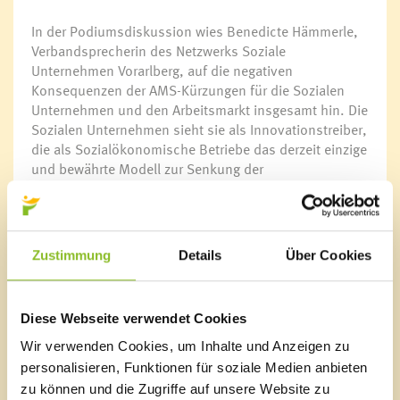
In der Podiumsdiskussion wies Benedicte Hämmerle,
Verbandsprecherin des Netzwerks Soziale
Unternehmen Vorarlberg, auf die negativen
Konsequenzen der AMS-Kürzungen für die Sozialen
Unternehmen und den Arbeitsmarkt insgesamt hin. Die
Sozialen Unternehmen sieht sie als Innovationstreiber,
die als Sozialökonomische Betriebe das derzeit einzige
und bewährte Modell zur Senkung der
Langzeitarbeitslosigkeit bieten. „Wenn das gekürzt
wird, haben wir keine Alternativen“, so Hämmerle.
Diskussionsteilnehmer Klaus Gohm ist 62 Jahre alt und
Zustimmung
Details
Über Cookies
sucht seit rund 1,5 Jahren Arbeit. Er hat den Wert und
die Qualität der Betreuungsarbeit sowie den Halt, den
soziale Einrichtungen wie AQUA Mühle bieten, als
Diese Webseite verwendet Cookies
Berufstätiger verkannt. Nach dem Verlust seiner
Arbeitsstelle war er „irgendwie verloren. Ich habe
Wir verwenden Cookies, um Inhalte und Anzeigen zu
erfahren, dass nach einem qualifizierten Mann auch
personalisieren, Funktionen für soziale Medien anbieten
auf dem internationalen Arbeitsmarkt kein Bedarf mehr
zu können und die Zugriffe auf unsere Website zu