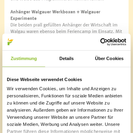
Anhänger Walgauer Werkboxen + Walgauer
Experimente
Die beiden prall gefüllten Anhänger der Wirtschaft im
Walgau waren ebenso beim Feriencamp im Einsatz. Mit
den Walgauer Experimenten konnten Natur und Physik
auf eindrucksvolle Weise erforscht werden. Und mit
den Walgauer Werkoxen werkten die Kinder mit Holz
und erhielten dabei Unterstützung von den WIWA-
Zustimmung
Details
Über Cookies
Füchsen, pensionierten Walgauer Handwerkern.
Aktivitäten und Ausflüge
Diese Webseite verwendet Cookies
Die Kinder machten zudem einen spannenden Ausflug
Wir verwenden Cookies, um Inhalte und Anzeigen zu
in den Wald mit Günter Dünser und die
Fachhochschule Vorarlberg machte einen Workshop
personalisieren, Funktionen für soziale Medien anbieten
für Superheld:innen – zukünftige Unternehmer:innen.
zu können und die Zugriffe auf unsere Website zu
Somit stand jede Menge Abenteuer, Handwerk, Spiel
analysieren. Außerdem geben wir Informationen zu Ihrer
und Spaß auf dem Programm.
Verwendung unserer Website an unsere Partner für
soziale Medien, Werbung und Analysen weiter. Unsere
Link
Partner führen diese Informationen möglicherweise mit