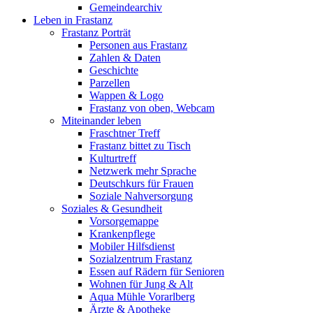
Gemeindearchiv
Leben in Frastanz
Frastanz Porträt
Personen aus Frastanz
Zahlen & Daten
Geschichte
Parzellen
Wappen & Logo
Frastanz von oben, Webcam
Miteinander leben
Fraschtner Treff
Frastanz bittet zu Tisch
Kulturtreff
Netzwerk mehr Sprache
Deutschkurs für Frauen
Soziale Nahversorgung
Soziales & Gesundheit
Vorsorgemappe
Krankenpflege
Mobiler Hilfsdienst
Sozialzentrum Frastanz
Essen auf Rädern für Senioren
Wohnen für Jung & Alt
Aqua Mühle Vorarlberg
Ärzte & Apotheke