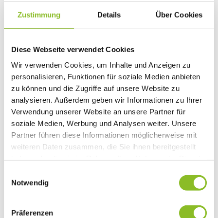
Natura 2000: Frastanzer Ried
Zustimmung
Details
Über Cookies
Photovoltaik-Anlagen
Bildung
Kinderbetreuung
Kindergärten
Diese Webseite verwendet Cookies
Schulen
Anmeldungen
Wir verwenden Cookies, um Inhalte und Anzeigen zu
Bibliothek
personalisieren, Funktionen für soziale Medien anbieten
Bücherschränke
Domino s’Hus am Kirchplatz
zu können und die Zugriffe auf unsere Website zu
Freizeit
analysieren. Außerdem geben wir Informationen zu Ihrer
Kultur
Verwendung unserer Website an unsere Partner für
Vorarlberger Museumswelt
Tabakausstellung
soziale Medien, Werbung und Analysen weiter. Unsere
Kino vor Ort
Partner führen diese Informationen möglicherweise mit
Bibliothek
weiteren Daten zusammen, die Sie ihnen bereitgestellt
Gastronomie
Essen und Trinken in Frastanz
haben oder die sie im Rahmen Ihrer Nutzung der Dienste
Sport
gesammelt haben.
Einwilligungsauswahl
Naturbad Untere Au
Schwimmbad Felsenau
Notwendig
Wandern in Frastanz
Schilift Bazora
Spiel- und Sportstätten
Präferenzen
Bewegt ins Alter