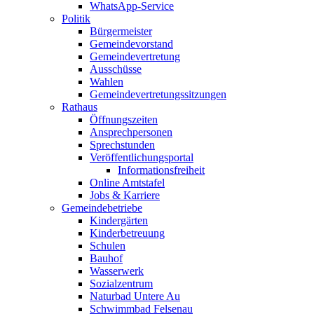
WhatsApp-Service
Politik
Bürgermeister
Gemeindevorstand
Gemeindevertretung
Ausschüsse
Wahlen
Gemeindevertretungssitzungen
Rathaus
Öffnungszeiten
Ansprechpersonen
Sprechstunden
Veröffentlichungsportal
Informationsfreiheit
Online Amtstafel
Jobs & Karriere
Gemeindebetriebe
Kindergärten
Kinderbetreuung
Schulen
Bauhof
Wasserwerk
Sozialzentrum
Naturbad Untere Au
Schwimmbad Felsenau