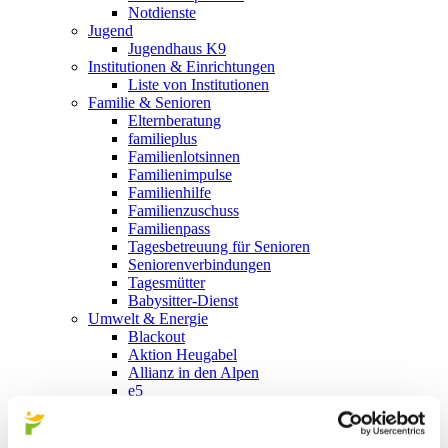
Notdienste
Jugend
Jugendhaus K9
Institutionen & Einrichtungen
Liste von Institutionen
Familie & Senioren
Elternberatung
familieplus
Familienlotsinnen
Familienimpulse
Familienhilfe
Familienzuschuss
Familienpass
Tagesbetreuung für Senioren
Seniorenverbindungen
Tagesmütter
Babysitter-Dienst
Umwelt & Energie
Blackout
Aktion Heugabel
Allianz in den Alpen
e5
Energieberatung
Klimabündnis
Landschaftsentwicklungskonzept