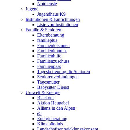
Notdienste
Jugend
Jugendhaus K9
Institutionen & Einrichtungen
Liste von Institutionen
Familie & Senioren
Elternberatung
familieplus
Familienlotsinnen
Familienimpulse
Familienhilfe
Familienzuschuss
Familienpass
Tagesbetreuung für Senioren
Seniorenverbindungen
Tagesmütter
Babysitter-Dienst
Umwelt & Energie
Blackout
Aktion Heugabel
Allianz in den Alpen
e5
Energieberatung
Klimabündnis
Landschaftsentwicklungskonzept