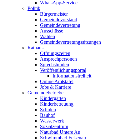
WhatsApp-Service
Politik
Bürgermeister
Gemeindevorstand
Gemeindevertretung
Ausschüsse
Wahlen
Gemeindevertretungssitzungen
Rathaus
Öffnungszeiten
Ansprechpersonen
Sprechstunden
Veröffentlichungsportal
Informationsfreiheit
Online Amtstafel
Jobs & Karriere
Gemeindebetriebe
Kindergärten
Kinderbetreuung
Schulen
Bauhof
Wasserwerk
Sozialzentrum
Naturbad Untere Au
Schwimmbad Felsenau