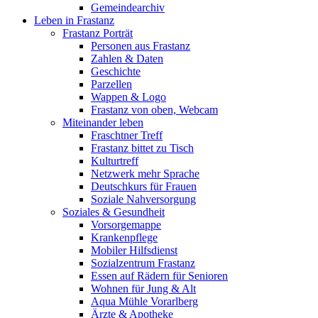
Gemeindearchiv
Leben in Frastanz
Frastanz Porträt
Personen aus Frastanz
Zahlen & Daten
Geschichte
Parzellen
Wappen & Logo
Frastanz von oben, Webcam
Miteinander leben
Fraschtner Treff
Frastanz bittet zu Tisch
Kulturtreff
Netzwerk mehr Sprache
Deutschkurs für Frauen
Soziale Nahversorgung
Soziales & Gesundheit
Vorsorgemappe
Krankenpflege
Mobiler Hilfsdienst
Sozialzentrum Frastanz
Essen auf Rädern für Senioren
Wohnen für Jung & Alt
Aqua Mühle Vorarlberg
Ärzte & Apotheke