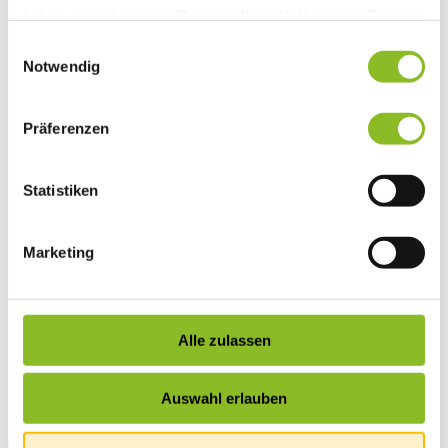
haben oder die sie im Rahmen Ihrer Nutzung der Dienste
Vereinsleben
Vereinsservice
gesammelt haben.
Einwilligungsauswahl
Liste der Frastanzer Vereine
Notwendig
Veranstaltungen
Veranstaltungskalender
Wirtschaft
Unternehmen & Standort
Präferenzen
Nahversorgerliste
Betriebe
Wirtschaftsstandort Frastanz
Statistiken
Gemeindeentwicklung
Wige Frastanz
Wirtschaftsgemeinschaft
Herbstmarkt
Marketing
Der Walgauer
Tourismus
Gastronomie
Unterkünfte
Alle zulassen
Wandern in Frastanz
Naturbad Untere Au
Schwimmbad Felsenau
Vorarlberger Museumswelt
Auswahl erlauben
Tabakausstellung