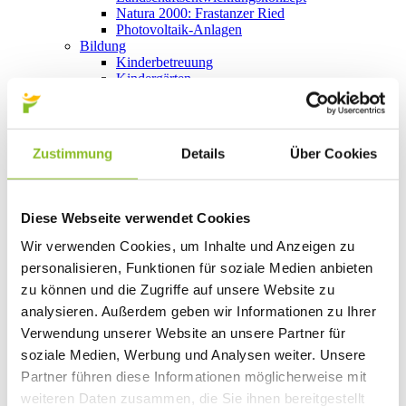
Natura 2000: Frastanzer Ried
Photovoltaik-Anlagen
Bildung
Kinderbetreuung
Kindergärten
Schulen
Anmeldungen
Bibliothek
Bücherschränke
Zustimmung
Details
Über Cookies
Domino s’Hus am Kirchplatz
Freizeit
Kultur
Vorarlberger Museumswelt
Diese Webseite verwendet Cookies
Tabakausstellung
Kino vor Ort
Wir verwenden Cookies, um Inhalte und Anzeigen zu
Bibliothek
personalisieren, Funktionen für soziale Medien anbieten
Gastronomie
zu können und die Zugriffe auf unsere Website zu
Essen und Trinken in Frastanz
Sport
analysieren. Außerdem geben wir Informationen zu Ihrer
Naturbad Untere Au
Verwendung unserer Website an unsere Partner für
Schwimmbad Felsenau
soziale Medien, Werbung und Analysen weiter. Unsere
Wandern in Frastanz
Schilift Bazora
Partner führen diese Informationen möglicherweise mit
Spiel- und Sportstätten
weiteren Daten zusammen, die Sie ihnen bereitgestellt
Bewegt ins Alter