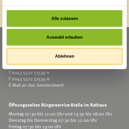
Lageplan
e5
Energieberatung
Klimabündnis
Alle zulassen
Landschaftsentwicklungskonzept
Natura 2000: Frastanzer Ried
Photovoltaik-Anlagen
Marktgemeinde Frastanz
Auswahl erlauben
Sägenplatz 1
A-6820 Frastanz
Ablehnen
Kinderbetreuung
Österreich
Kindergärten
Schulen
T
0043 5522 51534-0
Anmeldungen
F 0043 5522 51534-6
Bibliothek
E-Mail an das Gemeindeamt
Bücherschränke
Domino s’Hus am Kirchplatz
Öffnungszeiten Bürgerservice-Stelle im Rathaus
Montag 07:30 bis 12:00 Uhr und 13:30 bis 18:00 Uhr
Dienstag bis Donnerstag 07:30 bis 12:00 Uhr
Freitag 07:30 bis 13:00 Uhr