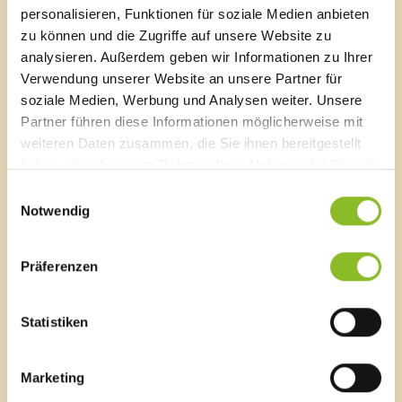
Arbeitsalltag einzubeziehen.
personalisieren, Funktionen für soziale Medien anbieten
Liste von Institutionen
zu können und die Zugriffe auf unsere Website zu
Besuch
analysieren. Außerdem geben wir Informationen zu Ihrer
Die Werkstätte bezeichnet sich als offenes Haus, daher
Verwendung unserer Website an unsere Partner für
Elternberatung
sind Besuche (nach vorheriger Absprache) jederzeit
soziale Medien, Werbung und Analysen weiter. Unsere
familieplus
erwünscht und möglich.
Partner führen diese Informationen möglicherweise mit
Familienlotsinnen
weiteren Daten zusammen, die Sie ihnen bereitgestellt
Familienimpulse
Link
haben oder die sie im Rahmen Ihrer Nutzung der Dienste
Familienhilfe
Werkstätte Frastanz
gesammelt haben.
Familienzuschuss
Einwilligungsauswahl
Familienpass
Notwendig
Tagesbetreuung für Senioren
Seniorenverbindungen
Kontakt
Präferenzen
Tagesmütter
Babysitter-Dienst
Lebenshilfe Werkstätte Frastanz
Kleinfeldgasse 2, A-6820 Frastanz
Statistiken
Leiter: Clemens Nachbaur
M 0043 5523 506 22 120
Blackout
F 0043 5523 506 22 121
Aktion Heugabel
Marketing
clemens.nachbaur@lhv.or.at
Allianz in den Alpen