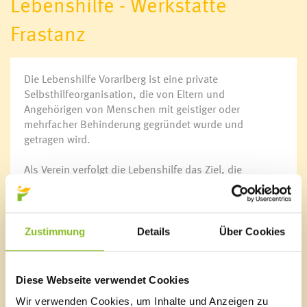
Lebenshilfe - Werkstätte
Kulturtreff
Netzwerk mehr Sprache
Frastanz
Deutschkurs für Frauen
Soziale Nahversorgung
Die Lebenshilfe Vorarlberg ist eine private
Selbsthilfeorganisation, die von Eltern und
Vorsorgemappe
Angehörigen von Menschen mit geistiger oder
Krankenpflege
mehrfacher Behinderung gegründet wurde und
Mobiler Hilfsdienst
getragen wird.
Sozialzentrum Frastanz
Essen auf Rädern für Senioren
Als Verein verfolgt die Lebenshilfe das Ziel, die
Wohnen für Jung & Alt
Interessen der Menschen mit geistiger oder
Aqua Mühle Vorarlberg
mehrfacher Behinderung und deren Angehörigen zu
Ärzte & Apotheke
vertreten.
Notdienste
Zustimmung
Details
Über Cookies
Fast die Hälfte der Betreuten in der Werkstätte Frastanz
sind Menschen mit schwerer geistiger und mehrfacher
Behinderung. Die größte Herausforderung für die
Jugendhaus K9
Diese Webseite verwendet Cookies
Werkstätte besteht darin, diese Personengruppe -
Wir verwenden Cookies, um Inhalte und Anzeigen zu
soweit es möglich und sinnvoll ist - in den