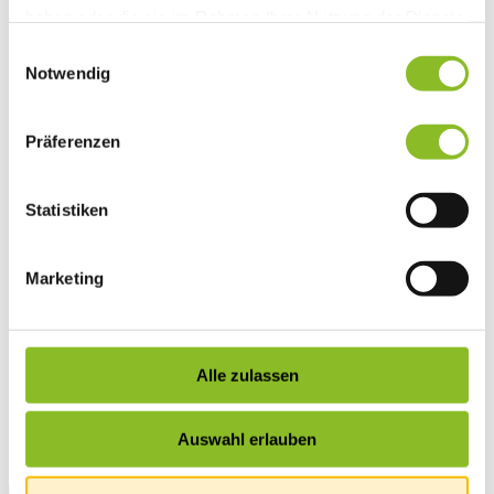
haben oder die sie im Rahmen Ihrer Nutzung der Dienste
Vereinsleben
Vereinsservice
gesammelt haben.
Einwilligungsauswahl
Liste der Frastanzer Vereine
Notwendig
Veranstaltungen
Veranstaltungskalender
Wirtschaft
Unternehmen & Standort
Präferenzen
Nahversorgerliste
Betriebe
Wirtschaftsstandort Frastanz
Statistiken
Gemeindeentwicklung
Wige Frastanz
Wirtschaftsgemeinschaft
Herbstmarkt
Marketing
Der Walgauer
Tourismus
Gastronomie
Unterkünfte
Alle zulassen
Wandern in Frastanz
Naturbad Untere Au
Schwimmbad Felsenau
Vorarlberger Museumswelt
Auswahl erlauben
Tabakausstellung