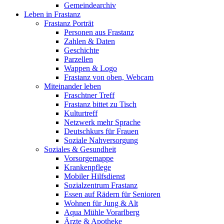
Gemeindearchiv
Leben in Frastanz
Frastanz Porträt
Personen aus Frastanz
Zahlen & Daten
Geschichte
Parzellen
Wappen & Logo
Frastanz von oben, Webcam
Miteinander leben
Fraschtner Treff
Frastanz bittet zu Tisch
Kulturtreff
Netzwerk mehr Sprache
Deutschkurs für Frauen
Soziale Nahversorgung
Soziales & Gesundheit
Vorsorgemappe
Krankenpflege
Mobiler Hilfsdienst
Sozialzentrum Frastanz
Essen auf Rädern für Senioren
Wohnen für Jung & Alt
Aqua Mühle Vorarlberg
Ärzte & Apotheke