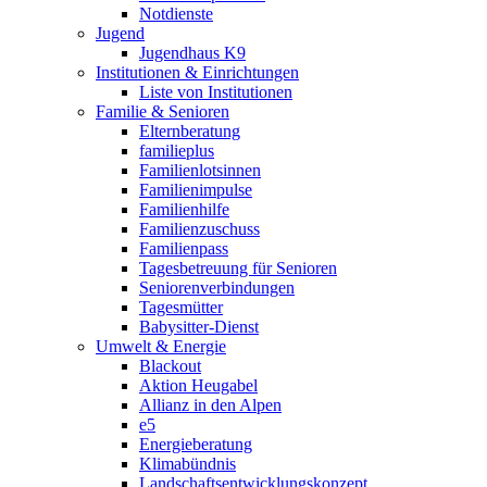
Notdienste
Jugend
Jugendhaus K9
Institutionen & Einrichtungen
Liste von Institutionen
Familie & Senioren
Elternberatung
familieplus
Familienlotsinnen
Familienimpulse
Familienhilfe
Familienzuschuss
Familienpass
Tagesbetreuung für Senioren
Seniorenverbindungen
Tagesmütter
Babysitter-Dienst
Umwelt & Energie
Blackout
Aktion Heugabel
Allianz in den Alpen
e5
Energieberatung
Klimabündnis
Landschaftsentwicklungskonzept