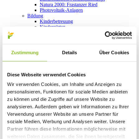
Natura 2000: Frastanzer Ried
Photovoltaik-Anlagen
Bildung
Kinderbetreuung
Kindergärten
Schulen
Anmeldungen
Bibliothek
Bücherschränke
Zustimmung
Details
Über Cookies
Domino s’Hus am Kirchplatz
Freizeit
Kultur
Vorarlberger Museumswelt
Diese Webseite verwendet Cookies
Tabakausstellung
Kino vor Ort
Wir verwenden Cookies, um Inhalte und Anzeigen zu
Bibliothek
personalisieren, Funktionen für soziale Medien anbieten
Gastronomie
zu können und die Zugriffe auf unsere Website zu
Essen und Trinken in Frastanz
Sport
analysieren. Außerdem geben wir Informationen zu Ihrer
Naturbad Untere Au
Verwendung unserer Website an unsere Partner für
Schwimmbad Felsenau
soziale Medien, Werbung und Analysen weiter. Unsere
Wandern in Frastanz
Schilift Bazora
Partner führen diese Informationen möglicherweise mit
Spiel- und Sportstätten
weiteren Daten zusammen, die Sie ihnen bereitgestellt
Bewegt ins Alter