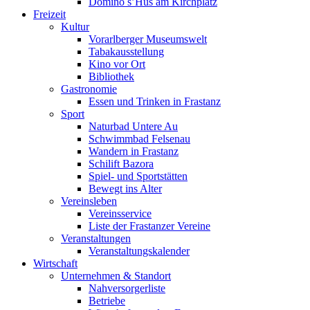
Domino s’Hus am Kirchplatz
Freizeit
Kultur
Vorarlberger Museumswelt
Tabakausstellung
Kino vor Ort
Bibliothek
Gastronomie
Essen und Trinken in Frastanz
Sport
Naturbad Untere Au
Schwimmbad Felsenau
Wandern in Frastanz
Schilift Bazora
Spiel- und Sportstätten
Bewegt ins Alter
Vereinsleben
Vereinsservice
Liste der Frastanzer Vereine
Veranstaltungen
Veranstaltungskalender
Wirtschaft
Unternehmen & Standort
Nahversorgerliste
Betriebe