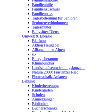
Familienimpulse
Familienhilfe
Familienzuschuss
Familienpass
Tagesbetreuung für Senioren
Seniorenverbindungen
Tagesmütter
Babysitter-Dienst
Umwelt & Energie
Blackout
Aktion Heugabel
Allianz in den Alpen
e5
Energieberatung
Klimabündnis
Landschaftsentwicklungskonzept
Natura 2000: Frastanzer Ried
Photovoltaik-Anlagen
Bildung
Kinderbetreuung
Kindergärten
Schulen
Anmeldungen
Bibliothek
Bücherschränke