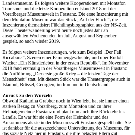
Landesmuseum. Es folgten weitere Kooperationen mit Montafon
Tourismus und die letzte Kooperation entstand 2018 mit der
Vorarlberger Museumswelt in Frastanz. Die erste Inszenierung mit
dem Montafon Museum war das Stück „Auf der Flucht“, die
Inszenierung thematisiert Flüchtlingsbiographien aus der NS-Zeit.
Diese Theaterwanderung wird heute noch jedes Jahr an
ausgewählten Wochenenden im Juli, August und September
gespielt, so auch wieder 2019.
Es folgten weitere Inszenierungen, wie zum Beispiel „Der Fall
Riccabona“, Szenen einer Familiengeschichte, und über Rudolf
Wacker „Ein Künstlerleben in der ersten Republik“. Im November
2018 fand erstmalig in der Vorarlberger Museumswelt in Frastanz
die Aufführung „Der erste große Krieg – die letzten Tage der
Menschheit“ statt. Mit diesem Stück war die Theatergruppe auch in
Istanbul, Brüssel, Georgien, im Iran und in Deutschland.
Zurück zu den Wurzeln
Obwohl Katharina Grabher noch in Wien lebt, hat sie immer einen
starken Bezug zu Vorarlberg, zum Montafon und zu ihrer
Heimatgemeinde Frastanz und plant nun auch ihre Rückkehr ins
Ländle. Es war für sie eine Form der Heimkehr und des
Ankommens als sie in der Museumswelt Frastanz gespielt hatte. Sie
ist dankbar für die ausgezeichnete Unterstützung des Museums, für
das soziale Netz hier in Frastanz, die ihre betagten Eltern gut