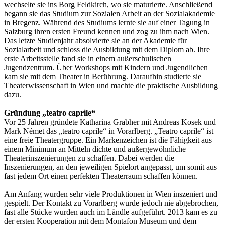
wechselte sie ins Borg Feldkirch, wo sie maturierte. Anschließend
begann sie das Studium zur Sozialen Arbeit an der Sozialakademie
in Bregenz. Während des Studiums lernte sie auf einer Tagung in
Salzburg ihren ersten Freund kennen und zog zu ihm nach Wien.
Das letzte Studienjahr absolvierte sie an der Akademie für
Sozialarbeit und schloss die Ausbildung mit dem Diplom ab. Ihre
erste Arbeitsstelle fand sie in einem außerschulischen
Jugendzentrum. Über Workshops mit Kindern und Jugendlichen
kam sie mit dem Theater in Berührung. Daraufhin studierte sie
Theaterwissenschaft in Wien und machte die praktische Ausbildung
dazu.
Gründung „teatro caprile“
Vor 25 Jahren gründete Katharina Grabher mit Andreas Kosek und
Mark Német das „teatro caprile“ in Vorarlberg. „Teatro caprile“ ist
eine freie Theatergruppe. Ein Markenzeichen ist die Fähigkeit aus
einem Minimum an Mitteln dichte und außergewöhnliche
Theaterinszenierungen zu schaffen. Dabei werden die
Inszenierungen, an den jeweiligen Spielort angepasst, um somit aus
fast jedem Ort einen perfekten Theaterraum schaffen können.
Am Anfang wurden sehr viele Produktionen in Wien inszeniert und
gespielt. Der Kontakt zu Vorarlberg wurde jedoch nie abgebrochen,
fast alle Stücke wurden auch im Ländle aufgeführt. 2013 kam es zu
der ersten Kooperation mit dem Montafon Museum und dem