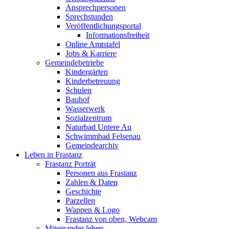
Ansprechpersonen
Sprechstunden
Veröffentlichungsportal
Informationsfreiheit
Online Amtstafel
Jobs & Karriere
Gemeindebetriebe
Kindergärten
Kinderbetreuung
Schulen
Bauhof
Wasserwerk
Sozialzentrum
Naturbad Untere Au
Schwimmbad Felsenau
Gemeindearchiv
Leben in Frastanz
Frastanz Porträt
Personen aus Frastanz
Zahlen & Daten
Geschichte
Parzellen
Wappen & Logo
Frastanz von oben, Webcam
Miteinander leben