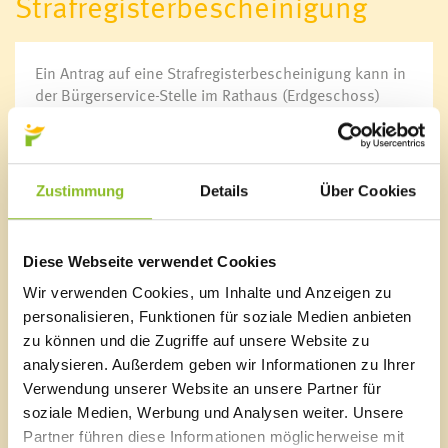
Strafregisterbescheinigung
Bürgermeister
Gemeindevorstand
Ein Antrag auf eine Strafregisterbescheinigung kann in
Gemeindevertretung
der Bürgerservice-Stelle im Rathaus (Erdgeschoss)
Ausschüsse
persönlich mit einem amtlichen
Wahlen
Lichtbildausweis beantragt werden.
Gemeindevertretungssitzungen
Ein Auszug aus dem Strafregisteramt der
Zustimmung
Details
Über Cookies
Bundespolizeidirektion Wien wird z.B. für
Öffnungszeiten
Einbürgerungen oder Anstellungen benötigt.
Ansprechpersonen
Sprechstunden
Diese Webseite verwendet Cookies
Veröffentlichungsportal
Für den Antrag auf Ausstellung einer
Wir verwenden Cookies, um Inhalte und Anzeigen zu
Informationsfreiheit
Strafregisterbescheinigung „Kinder- und
personalisieren, Funktionen für soziale Medien anbieten
Jugendfürsorge“ oder „Pflege und Betreuung“ ist die
zu können und die Zugriffe auf unsere Website zu
Beilage des Dienstgebers bzw. Organisation ausgefüllt
Online Amtstafel
analysieren. Außerdem geben wir Informationen zu Ihrer
und unterschrieben im Original vorzulegen.
Jobs & Karriere
Verwendung unserer Website an unsere Partner für
soziale Medien, Werbung und Analysen weiter. Unsere
Kosten:
Partner führen diese Informationen möglicherweise mit