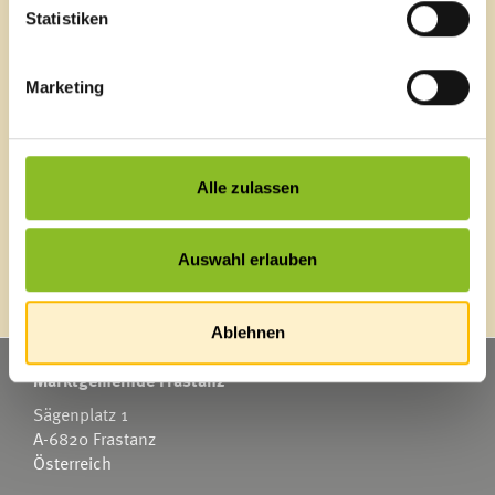
Statistiken
Gebäude oder Gebäudeteile, welche Wohnungen
enthalten, die nicht ganzjährig der Deckung des
Wohnbedarfs dienen, sind von der Befreiung
Marketing
ausgenommen.
Verwandte Themen
Alle zulassen
Grundsteuerbefreiung
Auswahl erlauben
Ablehnen
Marktgemeinde Frastanz
Sägenplatz 1
A-6820 Frastanz
Österreich