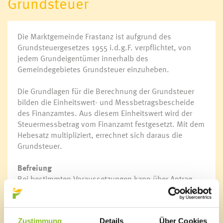
Grundsteuer
Bürgermeister
Gemeindevorstand
Die Marktgemeinde Frastanz ist aufgrund des
Gemeindevertretung
Grundsteuergesetzes 1955 i.d.g.F. verpflichtet, von
Ausschüsse
jedem Grundeigentümer innerhalb des
Wahlen
Gemeindegebietes Grundsteuer einzuheben.
Gemeindevertretungssitzungen
Die Grundlagen für die Berechnung der Grundsteuer
bilden die Einheitswert- und Messbetragsbescheide
Öffnungszeiten
des Finanzamtes. Aus diesem Einheitswert wird der
Ansprechpersonen
Steuermessbetrag vom Finanzamt festgesetzt. Mit dem
Sprechstunden
Hebesatz multipliziert, errechnet sich daraus die
Veröffentlichungsportal
Grundsteuer.
Informationsfreiheit
Befreiung
Online Amtstafel
Bei bestimmten Voraussetzungen kann über Antrag
Jobs & Karriere
eine Steuervergünstigung für Neu-, Zu- und Umbauten
für die Dauer von 20 Jahren (ab Nutzungsbgeinn)
gewährt werden.
Zustimmung
Details
Über Cookies