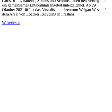
Göfis, Röns, Satteins, Schlins und Schnifis haben den Vertrag für
ein gemeinsames Entsorgungsangebot unterzeichnet. Ab 29.
Oktober 2021 öffnet das Altstoffsammelzentrum Walgau West auf
dem Areal von Loacker Recycling in Frastanz.
Weiterlesen