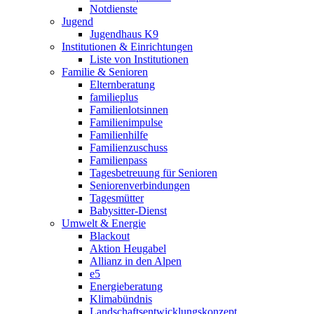
Notdienste
Jugend
Jugendhaus K9
Institutionen & Einrichtungen
Liste von Institutionen
Familie & Senioren
Elternberatung
familieplus
Familienlotsinnen
Familienimpulse
Familienhilfe
Familienzuschuss
Familienpass
Tagesbetreuung für Senioren
Seniorenverbindungen
Tagesmütter
Babysitter-Dienst
Umwelt & Energie
Blackout
Aktion Heugabel
Allianz in den Alpen
e5
Energieberatung
Klimabündnis
Landschaftsentwicklungskonzept