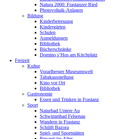
Natura 2000: Frastanzer Ried
Photovoltaik-Anlagen
Bildung
Kinderbetreuung
Kindergärten
Schulen
Anmeldungen
Bibliothek
Bücherschränke
Domino s’Hus am Kirchplatz
Freizeit
Kultur
Vorarlberger Museumswelt
Tabakausstellung
Kino vor Ort
Bibliothek
Gastronomie
Essen und Trinken in Frastanz
Sport
Naturbad Untere Au
Schwimmbad Felsenau
Wandern in Frastanz
Schilift Bazora
Spiel- und Sportstätten
Bewegt ins Alter