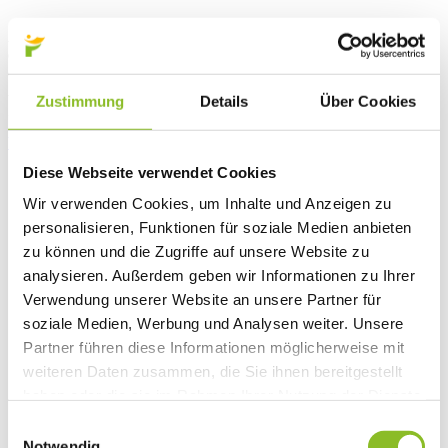
Ab 29. Oktober 2021 können Elektrogeräte, Alteisen, Problemstoffe
etc. im Wiesenfeldweg abgegeben werden. Auf dem Firmengelände
der Loacker Recycling GmbH entsteht das neue
Altstoffsammelzentrum Walgau West. Die Problemstoffsammelstelle
Zustimmung
Details
Über Cookies
„Auf Kasal“ wird geschlossen.
Weiterlesen
Diese Webseite verwendet Cookies
Wir verwenden Cookies, um Inhalte und Anzeigen zu
personalisieren, Funktionen für soziale Medien anbieten
zu können und die Zugriffe auf unsere Website zu
analysieren. Außerdem geben wir Informationen zu Ihrer
Verwendung unserer Website an unsere Partner für
soziale Medien, Werbung und Analysen weiter. Unsere
Partner führen diese Informationen möglicherweise mit
weiteren Daten zusammen, die Sie ihnen bereitgestellt
haben oder die sie im Rahmen Ihrer Nutzung der Dienste
gesammelt haben.
Einwilligungsauswahl
Notwendig