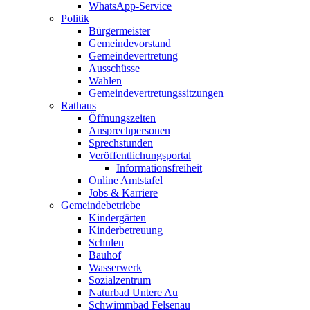
WhatsApp-Service
Politik
Bürgermeister
Gemeindevorstand
Gemeindevertretung
Ausschüsse
Wahlen
Gemeindevertretungssitzungen
Rathaus
Öffnungszeiten
Ansprechpersonen
Sprechstunden
Veröffentlichungsportal
Informationsfreiheit
Online Amtstafel
Jobs & Karriere
Gemeindebetriebe
Kindergärten
Kinderbetreuung
Schulen
Bauhof
Wasserwerk
Sozialzentrum
Naturbad Untere Au
Schwimmbad Felsenau