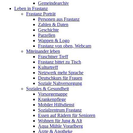
Gemeindearchiv
Leben in Frastanz
Frastanz Porträt
Personen aus Frastanz
Zahlen & Daten
Geschichte
Parzellen
Wappen & Logo
Frastanz von oben, Webcam
Miteinander leben
Fraschtner Treff
Frastanz bittet zu Tisch
Kulturtreff
Netzwerk mehr Sprache
Deutschkurs für Frauen
Soziale Nahversorgung
Soziales & Gesundheit
Vorsorgemappe
Krankenpflege
Mobiler Hilfsdienst
Sozialzentrum Frastanz
Essen auf Rädern für Senioren
Wohnen für Jung & Alt
Aqua Mühle Vorarlberg
Ärzte & Apotheke