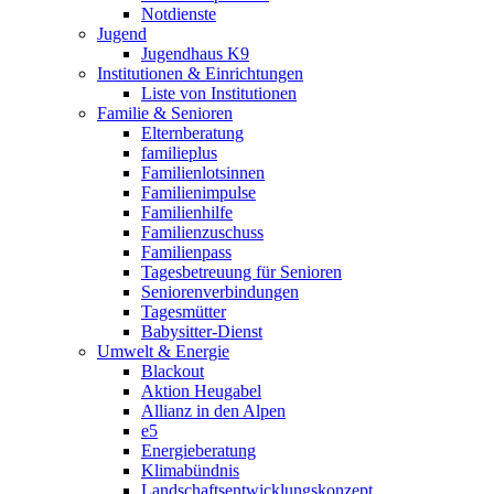
Notdienste
Jugend
Jugendhaus K9
Institutionen & Einrichtungen
Liste von Institutionen
Familie & Senioren
Elternberatung
familieplus
Familienlotsinnen
Familienimpulse
Familienhilfe
Familienzuschuss
Familienpass
Tagesbetreuung für Senioren
Seniorenverbindungen
Tagesmütter
Babysitter-Dienst
Umwelt & Energie
Blackout
Aktion Heugabel
Allianz in den Alpen
e5
Energieberatung
Klimabündnis
Landschaftsentwicklungskonzept