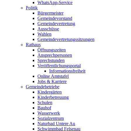
WhatsApp-Service
Politik
Bürgermeister
Gemeindevorstand
Gemeindevertretung
Ausschüsse
Wahlen
Gemeindevertretungssitzungen
Rathaus
Öffnungszeiten
Ansprechpersonen
Sprechstunden
Veröffentlichungsportal
Informationsfreiheit
Online Amtstafel
Jobs & Karriere
Gemeindebetriebe
Kindergärten
Kinderbetreuung
Schulen
Bauhof
Wasserwerk
Sozialzentrum
Naturbad Untere Au
Schwimmbad Felsenau