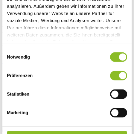
Verdienstzeichen für
analysieren. Außerdem geben wir Informationen zu Ihrer
Verwendung unserer Website an unsere Partner für
Polizeikommandant Egon
soziale Medien, Werbung und Analysen weiter. Unsere
Hohenauer
Partner führen diese Informationen möglicherweise mit
weiteren Daten zusammen, die Sie ihnen bereitgestellt
haben oder die sie im Rahmen Ihrer Nutzung der Dienste
Am 09.09.2024 fand im feierlichen Rahmen die Verleihung des
gesammelt haben.
Verdienstzeichens der Marktgemeinde Frastanz an den langjährigen
Einwilligungsauswahl
Polizeikommandanten Egon Hohenauer statt.
Notwendig
Weiterlesen
Präferenzen
Bockbierfest 2024
Statistiken
Von 12. bis 15. September 2024 geht in Frastanz das Bockbierfest
über die Bühne.
Marketing
Weiterlesen