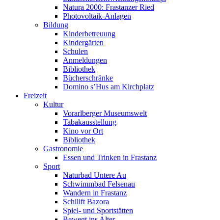
Natura 2000: Frastanzer Ried
Photovoltaik-Anlagen
Bildung
Kinderbetreuung
Kindergärten
Schulen
Anmeldungen
Bibliothek
Bücherschränke
Domino s’Hus am Kirchplatz
Freizeit
Kultur
Vorarlberger Museumswelt
Tabakausstellung
Kino vor Ort
Bibliothek
Gastronomie
Essen und Trinken in Frastanz
Sport
Naturbad Untere Au
Schwimmbad Felsenau
Wandern in Frastanz
Schilift Bazora
Spiel- und Sportstätten
Bewegt ins Alter