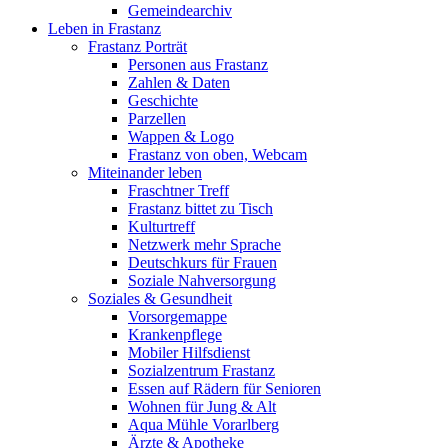
Gemeindearchiv
Leben in Frastanz
Frastanz Porträt
Personen aus Frastanz
Zahlen & Daten
Geschichte
Parzellen
Wappen & Logo
Frastanz von oben, Webcam
Miteinander leben
Fraschtner Treff
Frastanz bittet zu Tisch
Kulturtreff
Netzwerk mehr Sprache
Deutschkurs für Frauen
Soziale Nahversorgung
Soziales & Gesundheit
Vorsorgemappe
Krankenpflege
Mobiler Hilfsdienst
Sozialzentrum Frastanz
Essen auf Rädern für Senioren
Wohnen für Jung & Alt
Aqua Mühle Vorarlberg
Ärzte & Apotheke