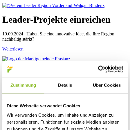
Leader-Projekte einreichen
19.09.2024 | Haben Sie eine innovative Idee, die Ihre Region
nachhaltig stärkt?
Weiterlesen
Öffentliche
Gemeindevertretungssitzung
Zustimmung
Details
Über Cookies
25. öffentliche Sitzung der Gemeindevertretung
Diese Webseite verwendet Cookies
Weiterlesen
Wir verwenden Cookies, um Inhalte und Anzeigen zu
personalisieren, Funktionen für soziale Medien anbieten
zu können und die Zugriffe auf unsere Website zu