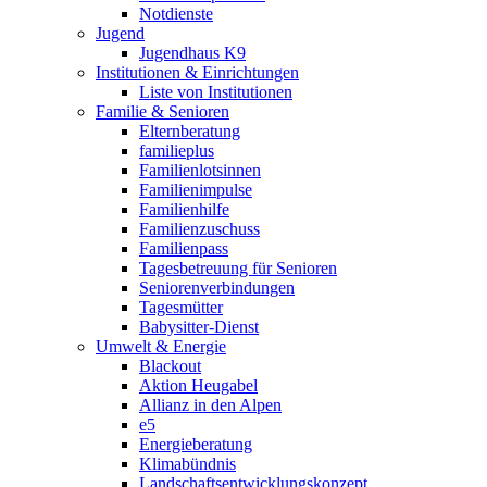
Notdienste
Jugend
Jugendhaus K9
Institutionen & Einrichtungen
Liste von Institutionen
Familie & Senioren
Elternberatung
familieplus
Familienlotsinnen
Familienimpulse
Familienhilfe
Familienzuschuss
Familienpass
Tagesbetreuung für Senioren
Seniorenverbindungen
Tagesmütter
Babysitter-Dienst
Umwelt & Energie
Blackout
Aktion Heugabel
Allianz in den Alpen
e5
Energieberatung
Klimabündnis
Landschaftsentwicklungskonzept