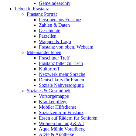
Gemeindearchiv
Leben in Frastanz
Frastanz Porträt
Personen aus Frastanz
Zahlen & Daten
Geschichte
Parzellen
Wappen & Logo
Frastanz von oben, Webcam
Miteinander leben
Fraschtner Treff
Frastanz bittet zu Tisch
Kulturtreff
Netzwerk mehr Sprache
Deutschkurs für Frauen
Soziale Nahversorgung
Soziales & Gesundheit
Vorsorgemappe
Krankenpflege
Mobiler Hilfsdienst
Sozialzentrum Frastanz
Essen auf Rädern für Senioren
Wohnen für Jung & Alt
Aqua Mühle Vorarlberg
Ärzte & Apotheke