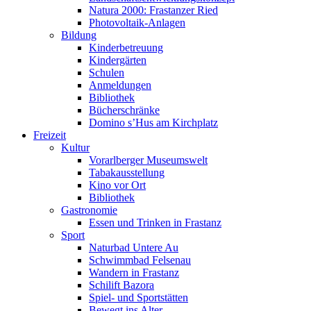
Natura 2000: Frastanzer Ried
Photovoltaik-Anlagen
Bildung
Kinderbetreuung
Kindergärten
Schulen
Anmeldungen
Bibliothek
Bücherschränke
Domino s’Hus am Kirchplatz
Freizeit
Kultur
Vorarlberger Museumswelt
Tabakausstellung
Kino vor Ort
Bibliothek
Gastronomie
Essen und Trinken in Frastanz
Sport
Naturbad Untere Au
Schwimmbad Felsenau
Wandern in Frastanz
Schilift Bazora
Spiel- und Sportstätten
Bewegt ins Alter