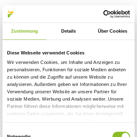
Frastanz offiziell
Klimaschutzgemeinde
Zustimmung
Details
Über Cookies
Einstimmig bekannte sich die Gemeindevertretung von Frastanz bei
der Sitzung am 23. September 2021 zum Klimaschutz.
Diese Webseite verwendet Cookies
Weiterlesen
Wir verwenden Cookies, um Inhalte und Anzeigen zu
personalisieren, Funktionen für soziale Medien anbieten
zu können und die Zugriffe auf unsere Website zu
analysieren. Außerdem geben wir Informationen zu Ihrer
Verwendung unserer Website an unsere Partner für
soziale Medien, Werbung und Analysen weiter. Unsere
Partner führen diese Informationen möglicherweise mit
weiteren Daten zusammen, die Sie ihnen bereitgestellt
haben oder die sie im Rahmen Ihrer Nutzung der Dienste
gesammelt haben.
Einwilligungsauswahl
Notwendig