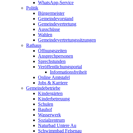
WhatsApp-Service
Politik
Bürgermeister
Gemeindevorstand
Gemeindevertretung
Ausschüsse
Wahlen
Gemeindevertretungssitzungen
Rathaus
Öffnungszeiten
Ansprechpersonen
Sprechstunden
Veröffentlichungsportal
Informationsfreiheit
Online Amtstafel
Jobs & Karriere
Gemeindebetriebe
Kindergärten
Kinderbetreuung
Schulen
Bauhof
Wasserwerk
Sozialzentrum
Naturbad Untere Au
Schwimmbad Felsenau