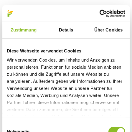
Zustimmung
Details
Über Cookies
Kinder freuen sich über
Blumenpokal
Diese Webseite verwendet Cookies
Die Kinder der Volksschule und des Kindergartens Hofen haben
Wir verwenden Cookies, um Inhalte und Anzeigen zu
einen Preis im Rahmen der Aktion "Blühende Straßen" gewonnen.
personalisieren, Funktionen für soziale Medien anbieten
zu können und die Zugriffe auf unsere Website zu
Weiterlesen
analysieren. Außerdem geben wir Informationen zu Ihrer
Verwendung unserer Website an unsere Partner für
Spielplatz-Einweihung
soziale Medien, Werbung und Analysen weiter. Unsere
Partner führen diese Informationen möglicherweise mit
Die Marktgemeinde Frastanz lädt Groß und Klein am Sonntag, dem
weiteren Daten zusammen, die Sie ihnen bereitgestellt
08. Juli 2018, zur Einweihung des Spielplatzes Holzbild in
haben oder die sie im Rahmen Ihrer Nutzung der Dienste
Fellengatter ein.
gesammelt haben.
Einwilligungsauswahl
Weiterlesen
Notwendig