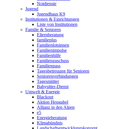
Notdienste
Jugend
Jugendhaus K9
Institutionen & Einrichtungen
Liste von Institutionen
Familie & Senioren
Elternberatung
familieplus
Familienlotsinnen
Familienimpulse
Familienhilfe
Familienzuschuss
Familienpass
Tagesbetreuung für Senioren
Seniorenverbindungen
Tagesmütter
Babysitter-Dienst
Umwelt & Energie
Blackout
Aktion Heugabel
Allianz in den Alpen
e5
Energieberatung
Klimabündnis
Landschaftsentwicklungskonzept