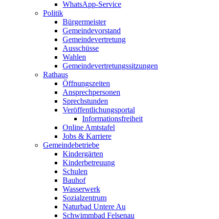
WhatsApp-Service
Politik
Bürgermeister
Gemeindevorstand
Gemeindevertretung
Ausschüsse
Wahlen
Gemeindevertretungssitzungen
Rathaus
Öffnungszeiten
Ansprechpersonen
Sprechstunden
Veröffentlichungsportal
Informationsfreiheit
Online Amtstafel
Jobs & Karriere
Gemeindebetriebe
Kindergärten
Kinderbetreuung
Schulen
Bauhof
Wasserwerk
Sozialzentrum
Naturbad Untere Au
Schwimmbad Felsenau