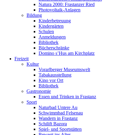
Natura 2000: Frastanzer Ried
Photovoltaik-Anlagen
Bildung
Kinderbetreuung
Kindergärten
Schulen
Anmeldungen
Bibliothek
Bücherschränke
Domino s’Hus am Kirchplatz
Freizeit
Kultur
Vorarlberger Museumswelt
Tabakausstellung
Kino vor Ort
Bibliothek
Gastronomie
Essen und Trinken in Frastanz
Sport
Naturbad Untere Au
Schwimmbad Felsenau
Wandern in Frastanz
Schilift Bazora
Spiel- und Sportstätten
Bewegt ins Alter