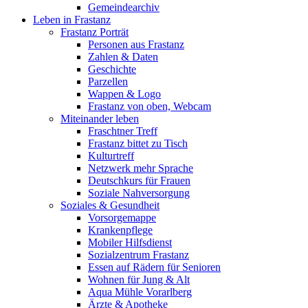
Gemeindearchiv
Leben in Frastanz
Frastanz Porträt
Personen aus Frastanz
Zahlen & Daten
Geschichte
Parzellen
Wappen & Logo
Frastanz von oben, Webcam
Miteinander leben
Fraschtner Treff
Frastanz bittet zu Tisch
Kulturtreff
Netzwerk mehr Sprache
Deutschkurs für Frauen
Soziale Nahversorgung
Soziales & Gesundheit
Vorsorgemappe
Krankenpflege
Mobiler Hilfsdienst
Sozialzentrum Frastanz
Essen auf Rädern für Senioren
Wohnen für Jung & Alt
Aqua Mühle Vorarlberg
Ärzte & Apotheke