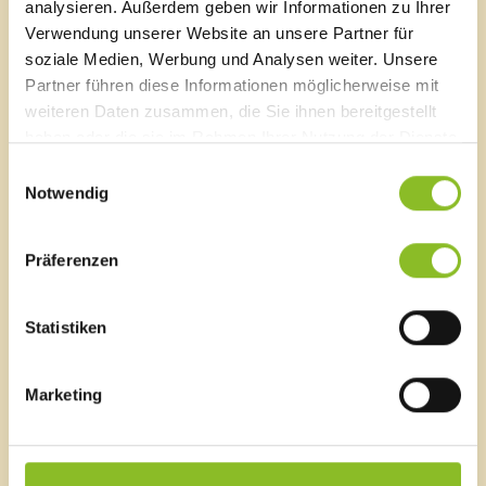
analysieren. Außerdem geben wir Informationen zu Ihrer
Verwendung unserer Website an unsere Partner für
Stadttunnel Feldkirch
soziale Medien, Werbung und Analysen weiter. Unsere
03.03.2025 | Arbeiten für den Bau des Haupttunnels
Partner führen diese Informationen möglicherweise mit
laufen an.
weiteren Daten zusammen, die Sie ihnen bereitgestellt
haben oder die sie im Rahmen Ihrer Nutzung der Dienste
gesammelt haben.
Einwilligungsauswahl
Notwendig
Heute Abend Schaaner-Ried-Fahren
Präferenzen
Am Rosenmontag, dem 03. März 2025, lädt das
Faschingskomitee Frastanz zum traditionellen
Statistiken
Schaaner-Ried-Fahren. Ab 19:30 Uhr werden die
Ledigen ausgerufen.
Marketing