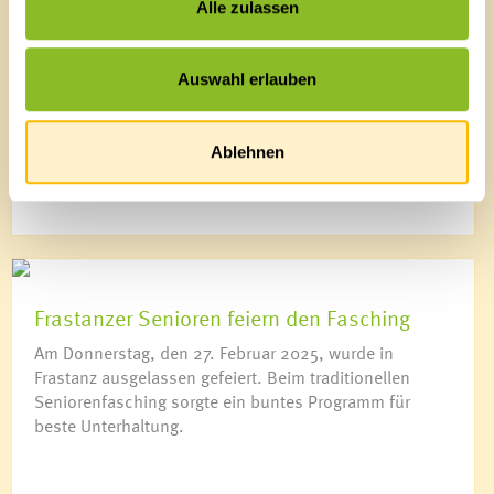
Alle zulassen
„Immer nur – Riebel pur“ und „Schnegg
Schnegg, ruck ruck“
Auswahl erlauben
03.03.2025 (aktualisiert am 04.03.2025) | Frastanz
zeigte auch 2025 wieder, was es bedeutet, den
Fasching gebührend zu feiern.
Ablehnen
Frastanzer Senioren feiern den Fasching
Am Donnerstag, den 27. Februar 2025, wurde in
Frastanz ausgelassen gefeiert. Beim traditionellen
Seniorenfasching sorgte ein buntes Programm für
beste Unterhaltung.