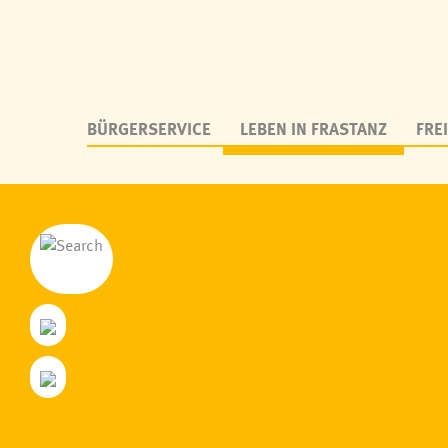
BÜRGERSERVICE
LEBEN IN FRASTANZ
FREI
Personen aus Frastanz
Fraschtner Tr
Zahlen & Daten
Frastanz bitt
Geschichte
Kulturtreff
Parzellen
Netzwerk me
Wappen & Logo
Deutschkurs
Frastanz von oben, Webcam
Soziale Nah