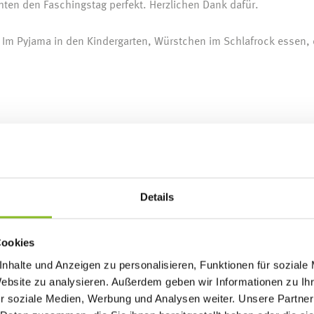
ten den Faschingstag perfekt. Herzlichen Dank dafür.
Im Pyjama in den Kindergarten, Würstchen im Schlafrock essen,
en schönsten im Jahreskreis, denn bei kaum einem anderen Fest g
Details
 Die Kinder erlebten die Weihnachtsgeschichte im Bilderbuc
o. Gestärkt von der guten Jause und warm eingepackt machten w
 den Kindern, als sie dann selber einmal Christkind spielen durft
Cookies
 durften.
nhalte und Anzeigen zu personalisieren, Funktionen für soziale
Website zu analysieren. Außerdem geben wir Informationen zu I
r soziale Medien, Werbung und Analysen weiter. Unsere Partner