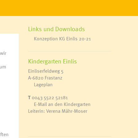
milienhilfe
amilienzuschuss
amilienpass
agesbetreuung für Senioren
Links und Downloads
eniorenverbindungen
Konzeption KG Einlis 20-21​​​​​​​​​​​​​​​​​​​​​​​​​​​​​​​​​​​
agesmütter
bysitter-Dienst
wir
Kindergarten Einlis
zum
Einliserfeldweg 5
A-6820 Frastanz
Lageplan
T
0043 5522 52181
E-Mail an den Kindergarten
Leiterin: Verena Mähr-Moser
ften