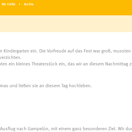
KG Einlis
Archiv
Fa
F
F
T
S
T
Ba
n Kindergarten ein. Die Vorfreude auf das Fest war groß, mussten 
verzichten.
übten ein kleines Theaterstück ein, das wir an diesem Nachmittag 
uung
n
mas und ließen sie an diesem Tag hochleben.
en
änke
s am Kirchplatz
Ausflug nach Gampelün, mit einem ganz besonderen Ziel. Wir dur