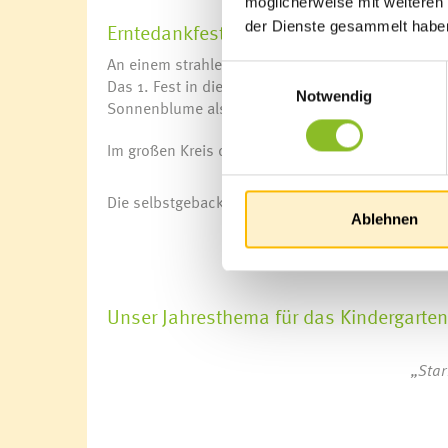
möglicherweise mit weiteren
Erntedankfest im Kindergarten
der Dienste gesammelt habe
An einem strahlend sonnigen Herbsttag feierten w
Einwilligungsauswahl
Das 1. Fest in diesem Kindergartenjahr wurde mit v
Notwendig
Sonnenblume als Einladung und viele Bäckerinn
Im großen Kreis dankten wir Gott für unsere Erde, 
Die selbstgebackenen Brötchen und der Süßmost
Ablehnen
Unser Jahresthema für das Kindergarte
„Star