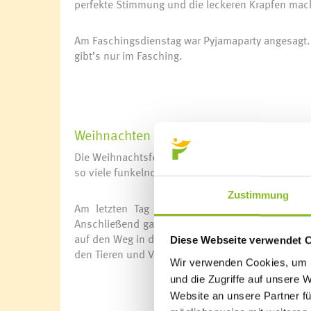
perfekte Stimmung und die leckeren Krapfen mach
Am Faschingsdienstag war Pyjamaparty angesagt. 
gibt’s nur im Fasching.
Weihnachten im Kindergarten
Die Weihnachtsfeier im Kindergarten gehört zu d
so viele funkelnde Kinderaugen.
Zustimmung
Am letzten Tag vor den Ferien war es soweit.
Anschließend gab es einen feinen Zopf mit Kaka
auf den Weg in den Wald. Groß war die Freude bei
Diese Webseite verwendet 
den Tieren und Vögeln Weihnachtsfutter schenken
Wir verwenden Cookies, um I
und die Zugriffe auf unsere 
Website an unsere Partner fü