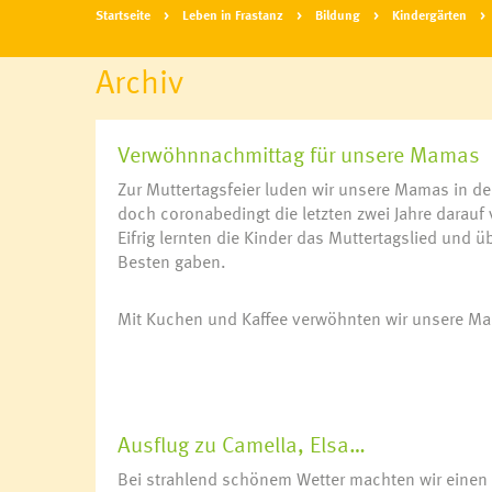
Startseite
Leben in Frastanz
Bildung
Kindergärten
Archiv
Verwöhnnachmittag für unsere Mamas
Zur Muttertagsfeier luden wir unsere Mamas in de
doch coronabedingt die letzten zwei Jahre darauf 
Eifrig lernten die Kinder das Muttertagslied und 
Blackout
Kinderbetre
Besten gaben.
Aktion Heugabel
Kindergärte
Allianz in den Alpen
Schulen
Mit Kuchen und Kaffee verwöhnten wir unsere Ma
e5
Anmeldung
Energieberatung
Bibliothek
Klimabündnis
Bücherschr
Landschaftsentwicklungskonzept
Domino s’Hu
Natura 2000: Frastanzer Ried
Ausflug zu Camella, Elsa…
Photovoltaik-Anlagen
Bei strahlend schönem Wetter machten wir einen 