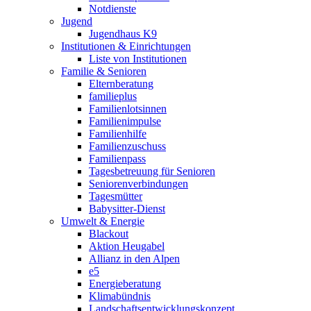
Notdienste
Jugend
Jugendhaus K9
Institutionen & Einrichtungen
Liste von Institutionen
Familie & Senioren
Elternberatung
familieplus
Familienlotsinnen
Familienimpulse
Familienhilfe
Familienzuschuss
Familienpass
Tagesbetreuung für Senioren
Seniorenverbindungen
Tagesmütter
Babysitter-Dienst
Umwelt & Energie
Blackout
Aktion Heugabel
Allianz in den Alpen
e5
Energieberatung
Klimabündnis
Landschaftsentwicklungskonzept