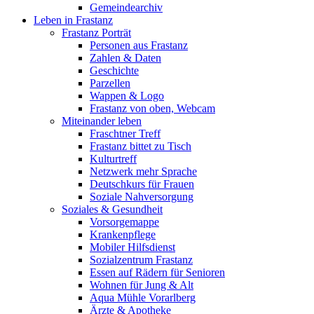
Gemeindearchiv
Leben in Frastanz
Frastanz Porträt
Personen aus Frastanz
Zahlen & Daten
Geschichte
Parzellen
Wappen & Logo
Frastanz von oben, Webcam
Miteinander leben
Fraschtner Treff
Frastanz bittet zu Tisch
Kulturtreff
Netzwerk mehr Sprache
Deutschkurs für Frauen
Soziale Nahversorgung
Soziales & Gesundheit
Vorsorgemappe
Krankenpflege
Mobiler Hilfsdienst
Sozialzentrum Frastanz
Essen auf Rädern für Senioren
Wohnen für Jung & Alt
Aqua Mühle Vorarlberg
Ärzte & Apotheke