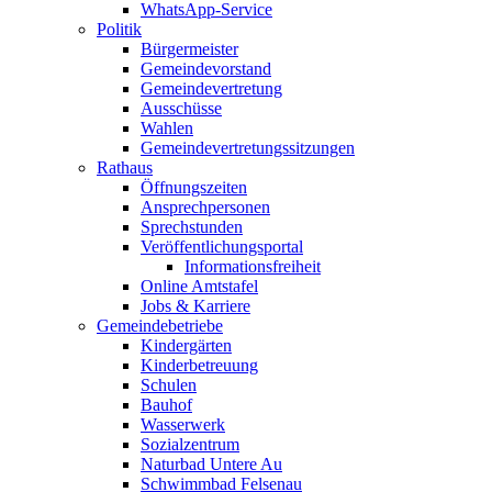
WhatsApp-Service
Politik
Bürgermeister
Gemeindevorstand
Gemeindevertretung
Ausschüsse
Wahlen
Gemeindevertretungssitzungen
Rathaus
Öffnungszeiten
Ansprechpersonen
Sprechstunden
Veröffentlichungsportal
Informationsfreiheit
Online Amtstafel
Jobs & Karriere
Gemeindebetriebe
Kindergärten
Kinderbetreuung
Schulen
Bauhof
Wasserwerk
Sozialzentrum
Naturbad Untere Au
Schwimmbad Felsenau