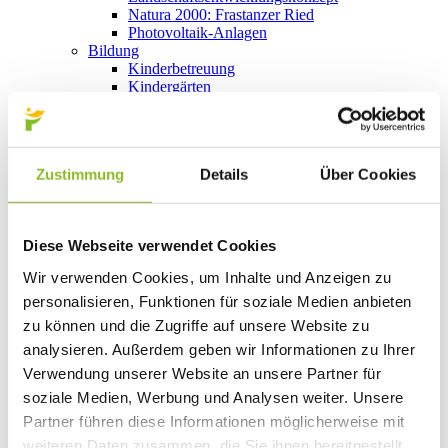
Natura 2000: Frastanzer Ried
Photovoltaik-Anlagen
Bildung
Kinderbetreuung
Kindergärten
Schulen
Anmeldungen
Bibliothek
Bücherschränke
Zustimmung
Details
Über Cookies
Domino s’Hus am Kirchplatz
Freizeit
Kultur
Vorarlberger Museumswelt
Diese Webseite verwendet Cookies
Tabakausstellung
Kino vor Ort
Wir verwenden Cookies, um Inhalte und Anzeigen zu
Bibliothek
personalisieren, Funktionen für soziale Medien anbieten
Gastronomie
Essen und Trinken in Frastanz
zu können und die Zugriffe auf unsere Website zu
Sport
analysieren. Außerdem geben wir Informationen zu Ihrer
Naturbad Untere Au
Verwendung unserer Website an unsere Partner für
Schwimmbad Felsenau
Wandern in Frastanz
soziale Medien, Werbung und Analysen weiter. Unsere
Schilift Bazora
Partner führen diese Informationen möglicherweise mit
Spiel- und Sportstätten
weiteren Daten zusammen, die Sie ihnen bereitgestellt
Bewegt ins Alter