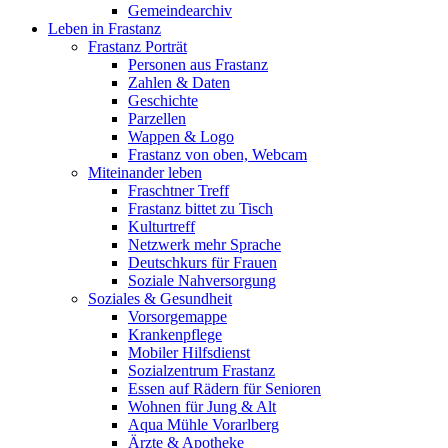
Gemeindearchiv
Leben in Frastanz
Frastanz Porträt
Personen aus Frastanz
Zahlen & Daten
Geschichte
Parzellen
Wappen & Logo
Frastanz von oben, Webcam
Miteinander leben
Fraschtner Treff
Frastanz bittet zu Tisch
Kulturtreff
Netzwerk mehr Sprache
Deutschkurs für Frauen
Soziale Nahversorgung
Soziales & Gesundheit
Vorsorgemappe
Krankenpflege
Mobiler Hilfsdienst
Sozialzentrum Frastanz
Essen auf Rädern für Senioren
Wohnen für Jung & Alt
Aqua Mühle Vorarlberg
Ärzte & Apotheke