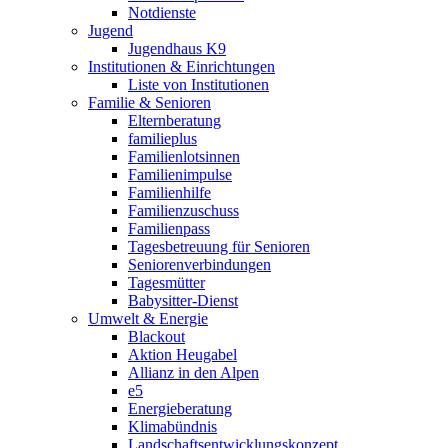
Notdienste
Jugend
Jugendhaus K9
Institutionen & Einrichtungen
Liste von Institutionen
Familie & Senioren
Elternberatung
familieplus
Familienlotsinnen
Familienimpulse
Familienhilfe
Familienzuschuss
Familienpass
Tagesbetreuung für Senioren
Seniorenverbindungen
Tagesmütter
Babysitter-Dienst
Umwelt & Energie
Blackout
Aktion Heugabel
Allianz in den Alpen
e5
Energieberatung
Klimabündnis
Landschaftsentwicklungskonzept