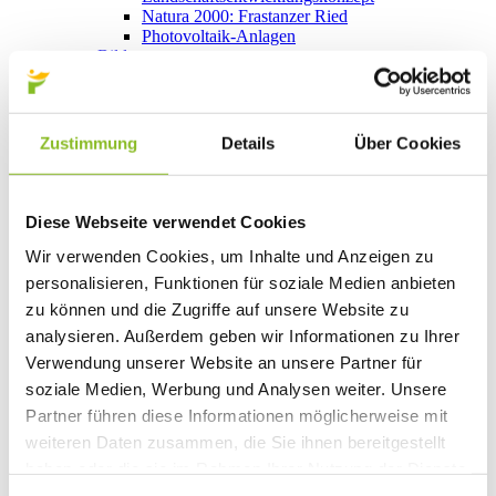
Natura 2000: Frastanzer Ried
Photovoltaik-Anlagen
Bildung
Kinderbetreuung
Kindergärten
Schulen
Anmeldungen
Zustimmung
Details
Über Cookies
Bibliothek
Bücherschränke
Domino s’Hus am Kirchplatz
Freizeit
Diese Webseite verwendet Cookies
Kultur
Vorarlberger Museumswelt
Wir verwenden Cookies, um Inhalte und Anzeigen zu
Tabakausstellung
personalisieren, Funktionen für soziale Medien anbieten
Kino vor Ort
zu können und die Zugriffe auf unsere Website zu
Bibliothek
Gastronomie
analysieren. Außerdem geben wir Informationen zu Ihrer
Essen und Trinken in Frastanz
Verwendung unserer Website an unsere Partner für
Sport
soziale Medien, Werbung und Analysen weiter. Unsere
Naturbad Untere Au
Schwimmbad Felsenau
Partner führen diese Informationen möglicherweise mit
Wandern in Frastanz
weiteren Daten zusammen, die Sie ihnen bereitgestellt
Schilift Bazora
haben oder die sie im Rahmen Ihrer Nutzung der Dienste
Spiel- und Sportstätten
Bewegt ins Alter
gesammelt haben.