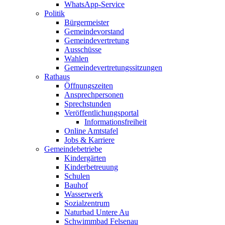
WhatsApp-Service
Politik
Bürgermeister
Gemeindevorstand
Gemeindevertretung
Ausschüsse
Wahlen
Gemeindevertretungssitzungen
Rathaus
Öffnungszeiten
Ansprechpersonen
Sprechstunden
Veröffentlichungsportal
Informationsfreiheit
Online Amtstafel
Jobs & Karriere
Gemeindebetriebe
Kindergärten
Kinderbetreuung
Schulen
Bauhof
Wasserwerk
Sozialzentrum
Naturbad Untere Au
Schwimmbad Felsenau