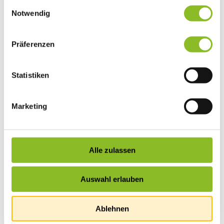
Einwilligungsauswahl
Vereinsleben
Notwendig
Vereinsservice
Liste der Frastanzer Vereine
Veranstaltungen
Präferenzen
Veranstaltungskalender
Wirtschaft
Unternehmen & Standort
Nahversorgerliste
Statistiken
Betriebe
Wirtschaftsstandort Frastanz
Gemeindeentwicklung
Marketing
Wige Frastanz
Wirtschaftsgemeinschaft
Herbstmarkt
Der Walgauer
Tourismus
Alle zulassen
Gastronomie
Unterkünfte
Wandern in Frastanz
Auswahl erlauben
Naturbad Untere Au
Schwimmbad Felsenau
Vorarlberger Museumswelt
Tabakausstellung
Ablehnen