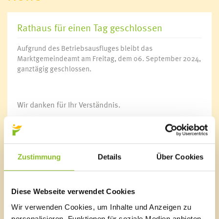
Rathaus für einen Tag geschlossen
Aufgrund des Betriebsausfluges bleibt das
Marktgemeindeamt am Freitag, dem 06. September 2024,
ganztägig geschlossen.
Wir danken für Ihr Verständnis.
Die Postpartner-Stelle ist geöffnet.
Zustimmung
Details
Über Cookies
Marktgemeinde Frastanz
Diese Webseite verwendet Cookies
Sägenplatz 1
A-6820 Frastanz, Österreich
Wir verwenden Cookies, um Inhalte und Anzeigen zu
Lageplan
personalisieren, Funktionen für soziale Medien anbieten