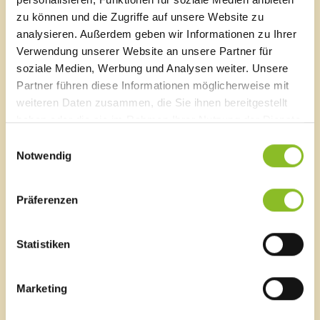
zu können und die Zugriffe auf unsere Website zu
T
0043 5522 51534-0
analysieren. Außerdem geben wir Informationen zu Ihrer
F 0043 5522 51534-6
Verwendung unserer Website an unsere Partner für
E-Mail an das Gemeindeamt
soziale Medien, Werbung und Analysen weiter. Unsere
Partner führen diese Informationen möglicherweise mit
weiteren Daten zusammen, die Sie ihnen bereitgestellt
Schnellzugriff
haben oder die sie im Rahmen Ihrer Nutzung der Dienste
Veröffentlichungsportal
gesammelt haben.
Einwilligungsauswahl
Blackout
Notwendig
Ortsplan
Bürgermeldungen
Veranstaltungskalender
Präferenzen
Mediathek
News Archiv
Statistiken
Marketing
Energieeffiziente Gemeinde