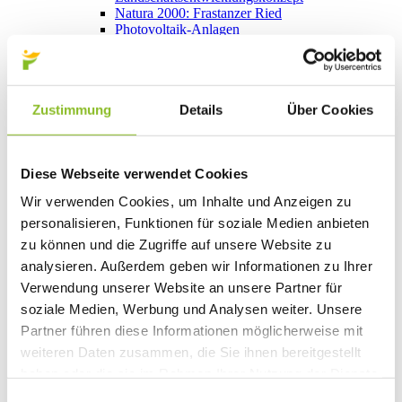
Natura 2000: Frastanzer Ried
Photovoltaik-Anlagen
Bildung
Kinderbetreuung
Kindergärten
Schulen
Zustimmung
Details
Über Cookies
Anmeldungen
Bibliothek
Bücherschränke
Domino s’Hus am Kirchplatz
Diese Webseite verwendet Cookies
Freizeit
Kultur
Wir verwenden Cookies, um Inhalte und Anzeigen zu
Vorarlberger Museumswelt
personalisieren, Funktionen für soziale Medien anbieten
Tabakausstellung
Kino vor Ort
zu können und die Zugriffe auf unsere Website zu
Bibliothek
analysieren. Außerdem geben wir Informationen zu Ihrer
Gastronomie
Verwendung unserer Website an unsere Partner für
Essen und Trinken in Frastanz
Sport
soziale Medien, Werbung und Analysen weiter. Unsere
Naturbad Untere Au
Partner führen diese Informationen möglicherweise mit
Schwimmbad Felsenau
weiteren Daten zusammen, die Sie ihnen bereitgestellt
Wandern in Frastanz
Schilift Bazora
haben oder die sie im Rahmen Ihrer Nutzung der Dienste
Spiel- und Sportstätten
gesammelt haben.
Bewegt ins Alter
Einwilligungsauswahl