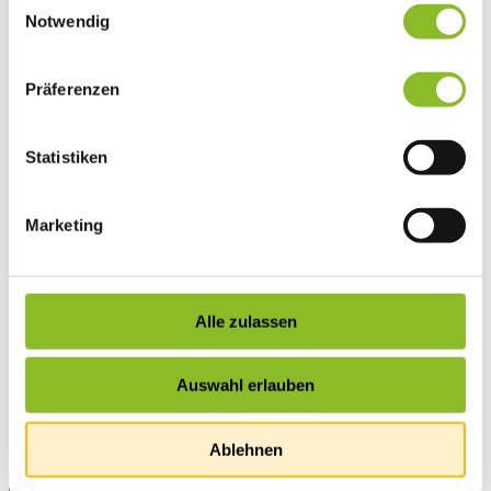
Vereinsleben
Notwendig
Vereinsservice
Liste der Frastanzer Vereine
Veranstaltungen
Präferenzen
Veranstaltungskalender
Wirtschaft
Unternehmen & Standort
Nahversorgerliste
Statistiken
Betriebe
Wirtschaftsstandort Frastanz
Gemeindeentwicklung
Marketing
Wige Frastanz
Wirtschaftsgemeinschaft
Herbstmarkt
Der Walgauer
Tourismus
Alle zulassen
Gastronomie
Unterkünfte
Wandern in Frastanz
Auswahl erlauben
Naturbad Untere Au
Schwimmbad Felsenau
Vorarlberger Museumswelt
Ablehnen
Tabakausstellung