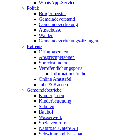
WhatsApp-Service
Politik
Bürgermeister
Gemeindevorstand
Gemeindevertretung
Ausschüsse
Wahlen
Gemeindevertretungssitzungen
Rathaus
Öffnungszeiten
Ansprechpersonen
Sprechstunden
Veröffentlichungsportal
Informationsfreiheit
Online Amtstafel
Jobs & Karriere
Gemeindebetriebe
Kindergärten
Kinderbetreuung
Schulen
Bauhof
Wasserwerk
Sozialzentrum
Naturbad Untere Au
Schwimmbad Felsenau