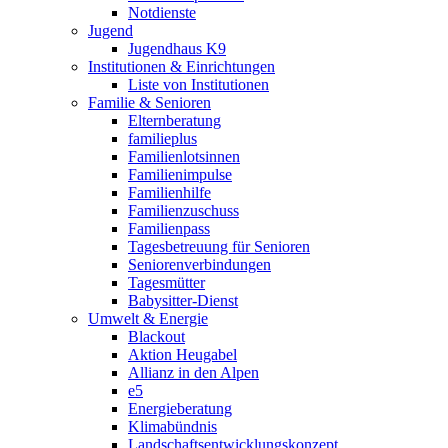
Notdienste
Jugend
Jugendhaus K9
Institutionen & Einrichtungen
Liste von Institutionen
Familie & Senioren
Elternberatung
familieplus
Familienlotsinnen
Familienimpulse
Familienhilfe
Familienzuschuss
Familienpass
Tagesbetreuung für Senioren
Seniorenverbindungen
Tagesmütter
Babysitter-Dienst
Umwelt & Energie
Blackout
Aktion Heugabel
Allianz in den Alpen
e5
Energieberatung
Klimabündnis
Landschaftsentwicklungskonzept