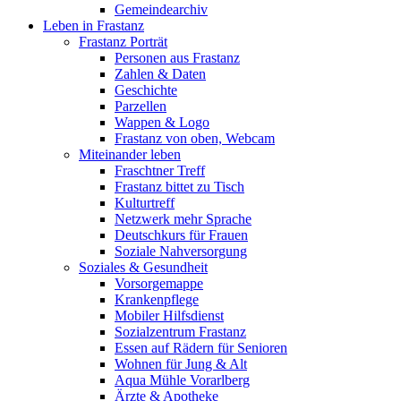
Gemeindearchiv
Leben in Frastanz
Frastanz Porträt
Personen aus Frastanz
Zahlen & Daten
Geschichte
Parzellen
Wappen & Logo
Frastanz von oben, Webcam
Miteinander leben
Fraschtner Treff
Frastanz bittet zu Tisch
Kulturtreff
Netzwerk mehr Sprache
Deutschkurs für Frauen
Soziale Nahversorgung
Soziales & Gesundheit
Vorsorgemappe
Krankenpflege
Mobiler Hilfsdienst
Sozialzentrum Frastanz
Essen auf Rädern für Senioren
Wohnen für Jung & Alt
Aqua Mühle Vorarlberg
Ärzte & Apotheke