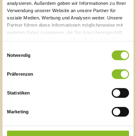
8.)
Berichte aus den Ausschüssen
analysieren. Außerdem geben wir Informationen zu Ihrer
Verwendung unserer Website an unsere Partner für
9.)
Allfälliges
soziale Medien, Werbung und Analysen weiter. Unsere
Partner führen diese Informationen möglicherweise mit
weiteren Daten zusammen, die Sie ihnen bereitgestellt
Mit freundlichen Grüßen
haben oder die sie im Rahmen Ihrer Nutzung der Dienste
gesammelt haben.
Einwilligungsauswahl
Notwendig
Der Vorsitzende: Bürgermeister Walter Gohm
Präferenzen
Marktgemeinde Frastanz
Statistiken
Sägenplatz 1
A-6820 Frastanz, Österreich
Lageplan
Marketing
T
0043 5522 51534-0
F 0043 5522 51534-6