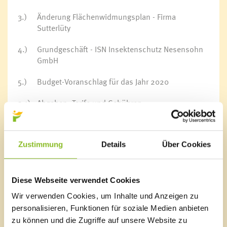
3.)
Änderung Flächenwidmungsplan - Firma
Sutterlüty
4.)
Grundgeschäft - ISN Insektenschutz Nesensohn
GmbH
5.)
Budget-Voranschlag für das Jahr 2020
5.1)
Abgaben, Tarife und Gebühren
5.2)
Beschäftigungsrahmenplan
5.3)
Voranschlag 2020
Zustimmung
Details
Über Cookies
5.4)
Mittelfristiger Finanzplan
Diese Webseite verwendet Cookies
6.)
Beantwortung einer Anfrage
Wir verwenden Cookies, um Inhalte und Anzeigen zu
7.)
Berichte des Bürgermeisters
personalisieren, Funktionen für soziale Medien anbieten
zu können und die Zugriffe auf unsere Website zu