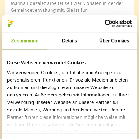
Marina Gonzalez arbeitet seit vier Monaten in der der
Gemeindeverwaltung mit. Sie ist für
Buchhaltungsaufgaben der Marktgemeinde Frastanz
und der Nachbargemeinde Satteins zuständig. „Es ist
schön, dass ich mich in beiden Gemeinden einbringen
kann“, so Marina Gonzalez.
Zustimmung
Details
Über Cookies
Kontakt
Doris Schmidle
Diese Webseite verwendet Cookies
Tel. 05522/51534-25
E-Mail
doris.schmidle@frastanz.at
Wir verwenden Cookies, um Inhalte und Anzeigen zu
personalisieren, Funktionen für soziale Medien anbieten
Marina Gonzalez
zu können und die Zugriffe auf unsere Website zu
Tel. 05522/51534-15
analysieren. Außerdem geben wir Informationen zu Ihrer
E-Mail
marina.gonzalez@frastanz.at
Verwendung unserer Website an unsere Partner für
soziale Medien, Werbung und Analysen weiter. Unsere
Partner führen diese Informationen möglicherweise mit
weiteren Daten zusammen, die Sie ihnen bereitgestellt
haben oder die sie im Rahmen Ihrer Nutzung der Dienste
Marktgemeinde Frastanz