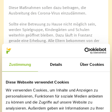
Diese Maßnahmen sollen dazu beitragen, die
Ausbreitung des Corona-Virus einzudämmen.
Sollte eine Betreuung zu Hause nicht möglich sein,
werden Spielgruppe, Kindergärten und Schulen
weiterhin geöffnet bleiben. Dazu läuft in Frastanz
gerade eine Erhebung. Alle Eltern bekommen von der
Kinderbetreuungseinrichtung bzw. von der Schule ein
Schreiben, in dem sie über die aktuelle Situation
informiert werden. Zudem wird erhoben, ob ein
Betreuungsbedarf besteht.
Zustimmung
Details
Über Cookies
Spielgruppe und Kindergärten
Das Schreiben wird in der Spielgruppe Sonnenschein
Diese Webseite verwendet Cookies
sowie in den Kindergärten Amerlügen, Einlis,
Fellengatter und Hofen verteilt. Die Eltern sollen bis
Wir verwenden Cookies, um Inhalte und Anzeigen zu
Freitag, den 13.03.2020, eine telefonische
personalisieren, Funktionen für soziale Medien anbieten
Rückmeldung über den Betreuungsbedarf an ihre
zu können und die Zugriffe auf unsere Website zu
Einrichtung geben.
analysieren. Außerdem geben wir Informationen zu Ihrer