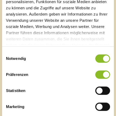
aufsuchen:
personalisieren, Funktionen für soziale Medien anbieten
blutige Durchfälle
zu können und die Zugriffe auf unsere Website zu
schlechter Allgemeinzustand
analysieren. Außerdem geben wir Informationen zu Ihrer
verminderte Harnausscheidung
Verwendung unserer Website an unsere Partner für
Lidödeme (Augenlid-Schwellung)
soziale Medien, Werbung und Analysen weiter. Unsere
Blässe und Blutungsneigung
Partner führen diese Informationen möglicherweise mit
weiteren Daten zusammen, die Sie ihnen bereitgestellt
haben oder die sie im Rahmen Ihrer Nutzung der Dienste
Links:
gesammelt haben.
Keine Mängel festgestellt
(Bericht vom 06.06.2023)
Einwilligungsauswahl
Notwendig
Darminfektion bei Kindern und Jugendlichen in
Frastanz
(Bericht vom 05.06.2023)
Präferenzen
Statistiken
Marktgemeinde Frastanz
Sägenplatz 1
Marketing
A-6820 Frastanz, Österreich