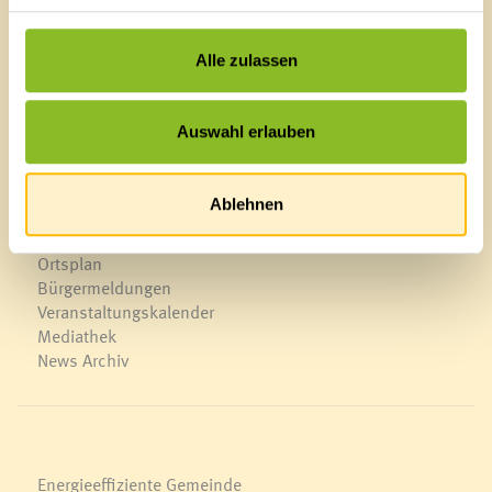
Lageplan
T
0043 5522 51534-0
Alle zulassen
F 0043 5522 51534-6
E-Mail an das Gemeindeamt
Auswahl erlauben
Schnellzugriff
Ablehnen
Veröffentlichungsportal
Blackout
Ortsplan
Bürgermeldungen
Veranstaltungskalender
Mediathek
News Archiv
Energieeffiziente Gemeinde