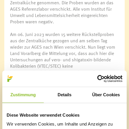
Zentralküche genommen. Die Proben wurden an das
AGES Referenzlabor verschickt. Alle vom Institut für
Umwelt und Lebensmittelsicherheit eingereichten
Proben waren negativ.
Am 06. Juni 2023 wurden 15 weitere Rückstellproben
aus der Zentralküche gezogen und am selben Tag
wieder zur AGES nach Wien verschickt. Nun liegt vom
Land Vorarlberg die Mittelung vor, dass auch hier die
Untersuchungen auf vero- und shigatoxin-bildende
Kolibakterien (VTEC/STEC) keine
lebensmittelrechtlichen Beanstandungsgründe
festgestellt haben.
Zwischenzeitlich haben die zuständigen
Zustimmung
Details
Über Cookies
Gesundheitsbehörden keine neuen Fälle vermeldet.
Die Marktgemeinde bittet alle Eltern, nach wie vor auf
mögliche Symptome zu achten.
Diese Webseite verwendet Cookies
Arzt oder Ärztin bei folgenden Symptomen
Wir verwenden Cookies, um Inhalte und Anzeigen zu