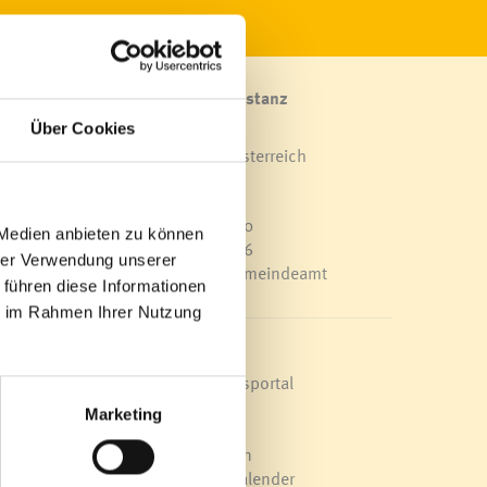
Marktgemeinde Frastanz
Sägenplatz 1
Über Cookies
A-6820 Frastanz, Österreich
Lageplan
T
0043 5522 51534-0
 Medien anbieten zu können
F 0043 5522 51534-6
hrer Verwendung unserer
E-Mail an das Gemeindeamt
 führen diese Informationen
ie im Rahmen Ihrer Nutzung
Schnellzugriff
r
Veröffentlichungsportal
Blackout
Marketing
Ortsplan
ei
Bürgermeldungen
von
Veranstaltungskalender
 zum