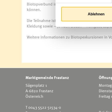
Biotopverbund im Walgau werden konkrete Ansätze 
können.
Ablehnen
Die Teilnahme ist kostenlos, eine Anmeldung ist n
Kleidung sowie – je nach Bedarf – Fernglas, Lupe,
Weitere Informationen zu Biotopexkursionen in Vo
Marktgemeinde Frastanz
Öffnung
Sägenplatz 1
Montag 
A-6820 Frastanz
Diensta
Österreich
Freitag
T
0043 5522 51534-0