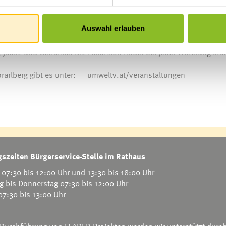
vorgestellt, wie diese „Trittsteine“ für die Natur geschaffen we
Auswahl erlauben
icht erforderlich. Mitzubringen sind ein eigenes Fahrrad, wetterfe
 Jause und Getränke. Die Exkursion findet bei jeder Witterung stat
rarlberg gibt es unter:
umweltv.at/veranstaltungen
szeiten Bürgerservice-Stelle im Rathaus
07:30 bis 12:00 Uhr und 13:30 bis 18:00 Uhr
g bis Donnerstag 07:30 bis 12:00 Uhr
 07:30 bis 13:00 Uhr