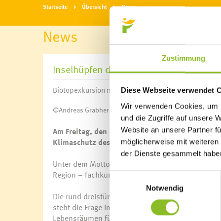
Startseite
Übersicht
News
News
Zustimmung
Inselhüpfen durch die Naturvielfalt Fras
Biotopexkursion mit dem Fahrrad
Diese Webseite verwendet 
Wir verwenden Cookies, um I
©Andreas Grabher
und die Zugriffe auf unsere 
Am Freitag, den 6. Juni 2025, lädt die Marktge
Website an unsere Partner fü
Klimaschutz des Landes Vorarlberg zu einer be
möglicherweise mit weiteren
der Dienste gesammelt habe
Unter dem Motto „Inselhüpfen mal anders“ erkunde
Region – fachkundig begleitet von Georg Amann 
Einwilligungsauswahl
Notwendig
Die rund dreistündige Tour startet um 16:00 Uhr 
steht die Frage im Mittelpunkt, wie Tiere und Pf
Lebensräumen für den Erhalt der Artenvielfalt so