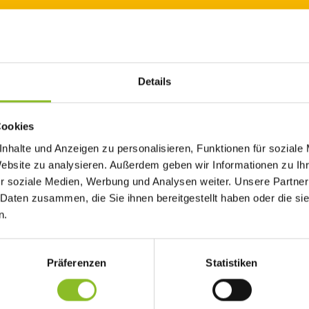
Details
tanz
Cookies
nhalte und Anzeigen zu personalisieren, Funktionen für soziale
Website zu analysieren. Außerdem geben wir Informationen zu I
meinde Frastanz gemeinsam mit der Abteilung Umwelt- und
r soziale Medien, Werbung und Analysen weiter. Unsere Partner
sonderen Biotopexkursion ein.
 Daten zusammen, die Sie ihnen bereitgestellt haben oder die s
n.
n Interessierte mit dem Fahrrad die vielfältigen Lebensräume de
und Markus Burtscher.
Präferenzen
Statistiken
beim Rathaus Frastanz und führt durch verschiedene Biotope. Dab
lanzen natürliche Barrieren überwinden und warum die Vernetzung 
 wichtig ist. Mit dem Naturwerteplan der Gemeinde und der Studie