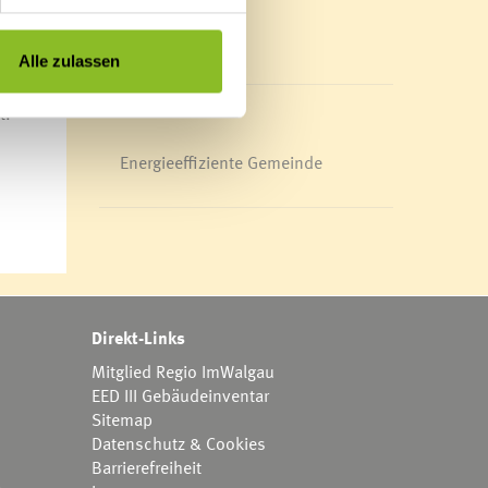
Mediathek
rden
News Archiv
Alle zulassen
ste
t.
Energieeffiziente Gemeinde
Direkt-Links
Mitglied Regio ImWalgau
EED III Gebäudeinventar
Sitemap
Datenschutz & Cookies
Barrierefreiheit