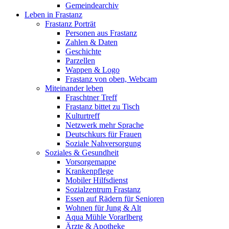
Gemeindearchiv
Leben in Frastanz
Frastanz Porträt
Personen aus Frastanz
Zahlen & Daten
Geschichte
Parzellen
Wappen & Logo
Frastanz von oben, Webcam
Miteinander leben
Fraschtner Treff
Frastanz bittet zu Tisch
Kulturtreff
Netzwerk mehr Sprache
Deutschkurs für Frauen
Soziale Nahversorgung
Soziales & Gesundheit
Vorsorgemappe
Krankenpflege
Mobiler Hilfsdienst
Sozialzentrum Frastanz
Essen auf Rädern für Senioren
Wohnen für Jung & Alt
Aqua Mühle Vorarlberg
Ärzte & Apotheke