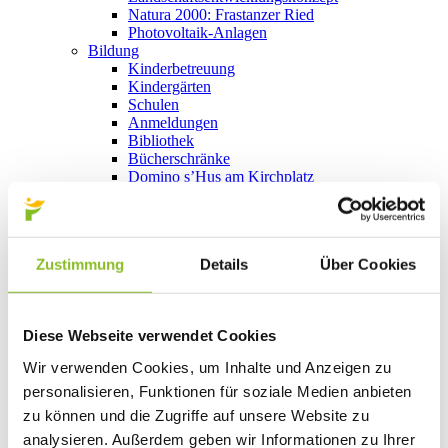
Natura 2000: Frastanzer Ried
Photovoltaik-Anlagen
Bildung
Kinderbetreuung
Kindergärten
Schulen
Anmeldungen
Bibliothek
Bücherschränke
Domino s’Hus am Kirchplatz
Freizeit
Kultur
Vorarlberger Museumswelt
Tabakausstellung
Zustimmung
Details
Über Cookies
Kino vor Ort
Bibliothek
Gastronomie
Essen und Trinken in Frastanz
Diese Webseite verwendet Cookies
Sport
Naturbad Untere Au
Wir verwenden Cookies, um Inhalte und Anzeigen zu
Schwimmbad Felsenau
personalisieren, Funktionen für soziale Medien anbieten
Wandern in Frastanz
Schilift Bazora
zu können und die Zugriffe auf unsere Website zu
Spiel- und Sportstätten
analysieren. Außerdem geben wir Informationen zu Ihrer
Bewegt ins Alter