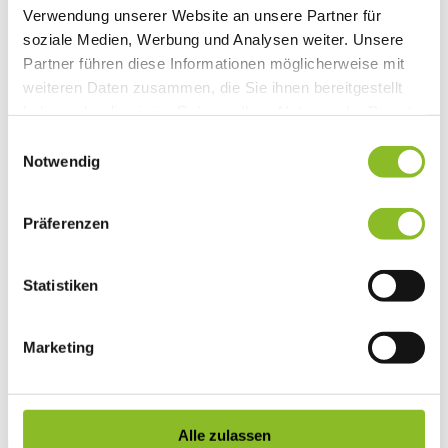
Verwendung unserer Website an unsere Partner für
Vereinsleben
Vereinsservice
soziale Medien, Werbung und Analysen weiter. Unsere
Liste der Frastanzer Vereine
Partner führen diese Informationen möglicherweise mit
Veranstaltungen
weiteren Daten zusammen, die Sie ihnen bereitgestellt
Veranstaltungskalender
Wirtschaft
haben oder die sie im Rahmen Ihrer Nutzung der Dienste
Unternehmen & Standort
gesammelt haben.
Einwilligungsauswahl
Nahversorgerliste
Betriebe
Notwendig
Wirtschaftsstandort Frastanz
Gemeindeentwicklung
Wige Frastanz
Präferenzen
Wirtschaftsgemeinschaft
Herbstmarkt
Der Walgauer
Statistiken
Tourismus
Gastronomie
Unterkünfte
Wandern in Frastanz
Marketing
Naturbad Untere Au
Schwimmbad Felsenau
Vorarlberger Museumswelt
Tabakausstellung
Alle zulassen