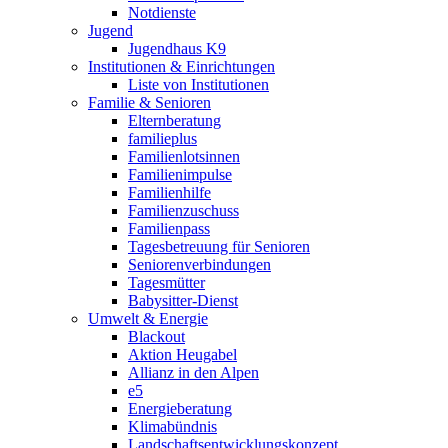
Notdienste
Jugend
Jugendhaus K9
Institutionen & Einrichtungen
Liste von Institutionen
Familie & Senioren
Elternberatung
familieplus
Familienlotsinnen
Familienimpulse
Familienhilfe
Familienzuschuss
Familienpass
Tagesbetreuung für Senioren
Seniorenverbindungen
Tagesmütter
Babysitter-Dienst
Umwelt & Energie
Blackout
Aktion Heugabel
Allianz in den Alpen
e5
Energieberatung
Klimabündnis
Landschaftsentwicklungskonzept