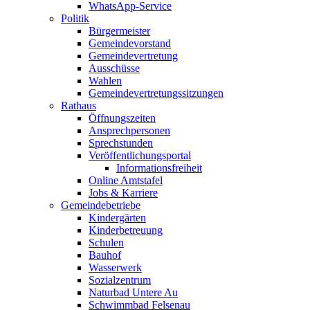
WhatsApp-Service
Politik
Bürgermeister
Gemeindevorstand
Gemeindevertretung
Ausschüsse
Wahlen
Gemeindevertretungssitzungen
Rathaus
Öffnungszeiten
Ansprechpersonen
Sprechstunden
Veröffentlichungsportal
Informationsfreiheit
Online Amtstafel
Jobs & Karriere
Gemeindebetriebe
Kindergärten
Kinderbetreuung
Schulen
Bauhof
Wasserwerk
Sozialzentrum
Naturbad Untere Au
Schwimmbad Felsenau