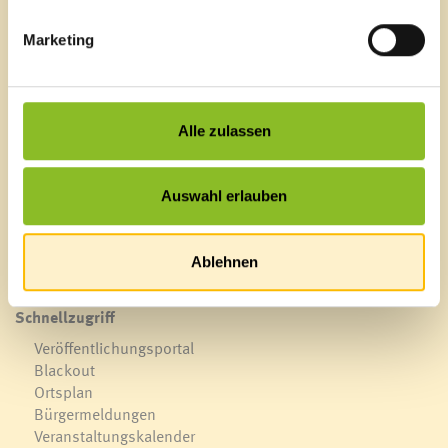
Marketing
Marktgemeinde Frastanz
Sägenplatz 1
Alle zulassen
A-6820 Frastanz, Österreich
Lageplan
Auswahl erlauben
T
0043 5522 51534-0
F 0043 5522 51534-6
E-Mail an das Gemeindeamt
Ablehnen
Schnellzugriff
Veröffentlichungsportal
Blackout
Ortsplan
Bürgermeldungen
Veranstaltungskalender