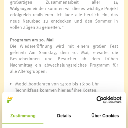
großartigen Zusammenarbeit aller 14
Walgaugemeinden konnten wir dieses wichtige Projekt
erfolgreich realisieren. Ich lade alle herzlich ein, das
neue Naturbad zu entdecken und den Sommer in
vollen Zügen zu genießen.“
Programm am 10. Mai
Die Wiedereröffnung wird mit einem großen Fest
gefeiert: Am Samstag, dem 10. Mai, erwartet die
Besucherinnen und Besucher ab dem frühen
Nachmittag ein abwechslungsreiches Programm für
alle Altersgruppen:
Modellbootfahren von 14:00 bis 16:00 Uhr –
Technikfans kommen hier auf ihre Kosten.
Turnerische Einlagen des ASTV Walgau um 15:00 Uhr
– sportliche Höchstleistungen live erleben.
Vorführungen der Österreichischen Wasserrettung,
Abteilung Feldkirch-Frastanz, ab 16:00 Uhr –
Zustimmung
Details
Über Cookies
spannend und informativ zugleich.
Musikalische Unterhaltung: DJ Hannes J. und