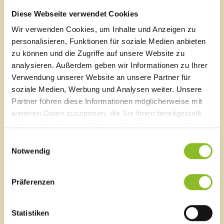
Thomas G. sorgen ab dem späten Nachmittag unter
Diese Webseite verwendet Cookies
dem Motto „Tanzbar muss es sein“ für beste
Wir verwenden Cookies, um Inhalte und Anzeigen zu
Stimmung.
personalisieren, Funktionen für soziale Medien anbieten
Gewinnspiel: Mit attraktiven Preisen
Führungen mit Architekt DI Hermann Gort und
zu können und die Zugriffe auf unsere Website zu
Geschäftsführer Ing. Markus Burtscher.
analysieren. Außerdem geben wir Informationen zu Ihrer
Verwendung unserer Website an unsere Partner für
soziale Medien, Werbung und Analysen weiter. Unsere
Muttertagsbrunch am 11. Mai
Partner führen diese Informationen möglicherweise mit
Am darauffolgenden Sonntag findet bei Schönwetter
weiteren Daten zusammen, die Sie ihnen bereitgestellt
ab 10:00 Uhr ein gemütlicher Muttertagsbrunch im
haben oder die sie im Rahmen Ihrer Nutzung der Dienste
Naturbad statt - die perfekte Gelegenheit, Müttern
gesammelt haben.
Einwilligungsauswahl
kulinarisch „Danke“ zu sagen. Anmeldungen sind
Notwendig
unter
info@wuau.at
möglich.
Link
Präferenzen
Naturbad Untere Au
Statistiken