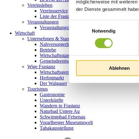
möglicherweise mit weiteren
Vereinsleben
der Dienste gesammelt habe
Vereinsservice
Liste der Frastanzer Vereine
Veranstaltungen
Einwilligungsauswahl
Veranstaltungskalender
Notwendig
Wirtschaft
Unternehmen & Standort
Nahversorgerliste
Betriebe
Wirtschaftsstandort Frastanz
Gemeindeentwicklung
Wige Frastanz
Ablehnen
Wirtschaftsgemeinschaft
Herbstmarkt
Der Walgauer
Tourismus
Gastronomie
Unterkünfte
Wandern in Frastanz
Naturbad Untere Au
Schwimmbad Felsenau
Vorarlberger Museumswelt
Tabakausstellung