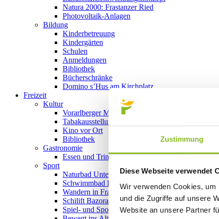
Natura 2000: Frastanzer Ried
Photovoltaik-Anlagen
Bildung
Kinderbetreuung
Kindergärten
Schulen
Anmeldungen
Bibliothek
Bücherschränke
Domino s’Hus am Kirchplatz
Freizeit
Kultur
Vorarlberger Museumswelt
Tabakausstellung
Kino vor Ort
Zustimmung
Bibliothek
Gastronomie
Essen und Trinken in Frastanz
Sport
Diese Webseite verwendet 
Naturbad Untere Au
Schwimmbad Felsenau
Wir verwenden Cookies, um I
Wandern in Frastanz
und die Zugriffe auf unsere 
Schilift Bazora
Spiel- und Sportstätten
Website an unsere Partner fü
Bewegt ins Alter