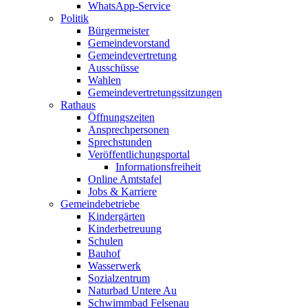
WhatsApp-Service
Politik
Bürgermeister
Gemeindevorstand
Gemeindevertretung
Ausschüsse
Wahlen
Gemeindevertretungssitzungen
Rathaus
Öffnungszeiten
Ansprechpersonen
Sprechstunden
Veröffentlichungsportal
Informationsfreiheit
Online Amtstafel
Jobs & Karriere
Gemeindebetriebe
Kindergärten
Kinderbetreuung
Schulen
Bauhof
Wasserwerk
Sozialzentrum
Naturbad Untere Au
Schwimmbad Felsenau