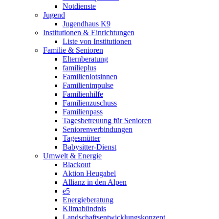
Notdienste
Jugend
Jugendhaus K9
Institutionen & Einrichtungen
Liste von Institutionen
Familie & Senioren
Elternberatung
familieplus
Familienlotsinnen
Familienimpulse
Familienhilfe
Familienzuschuss
Familienpass
Tagesbetreuung für Senioren
Seniorenverbindungen
Tagesmütter
Babysitter-Dienst
Umwelt & Energie
Blackout
Aktion Heugabel
Allianz in den Alpen
e5
Energieberatung
Klimabündnis
Landschaftsentwicklungskonzept