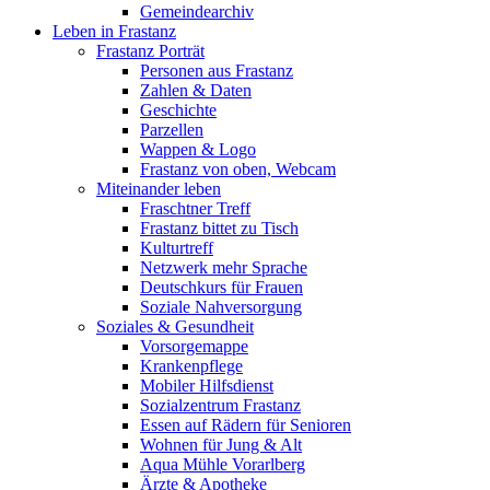
Gemeindearchiv
Leben in Frastanz
Frastanz Porträt
Personen aus Frastanz
Zahlen & Daten
Geschichte
Parzellen
Wappen & Logo
Frastanz von oben, Webcam
Miteinander leben
Fraschtner Treff
Frastanz bittet zu Tisch
Kulturtreff
Netzwerk mehr Sprache
Deutschkurs für Frauen
Soziale Nahversorgung
Soziales & Gesundheit
Vorsorgemappe
Krankenpflege
Mobiler Hilfsdienst
Sozialzentrum Frastanz
Essen auf Rädern für Senioren
Wohnen für Jung & Alt
Aqua Mühle Vorarlberg
Ärzte & Apotheke