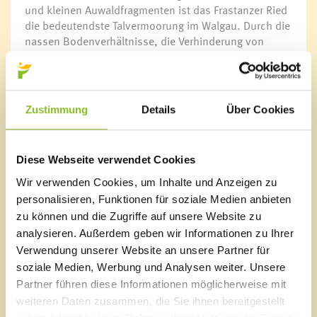
und kleinen Auwaldfragmenten ist das Frastanzer Ried
die bedeutendste Talvermoorung im Walgau. Durch die
nassen Bodenverhältnisse, die Verhinderung von
Nährstoffeinträgen und die großflächige extensive
landwirtschaftliche Streuwiesennutzung konnte die
herausragende Artenvielfalt erhalten werden.
Zustimmung
Details
Über Cookies
Damit das so bleibt, wurden am Vielfaltertag die
Diese Webseite verwendet Cookies
Vorkommen der kanadischen Goldrute und des
Wir verwenden Cookies, um Inhalte und Anzeigen zu
drüsigen Springkrauts mit Sense und Heugabel
personalisieren, Funktionen für soziale Medien anbieten
entfernt. Beide Pflanzenarten gehören zu den
sogenannten invasiven Fremdpflanzen. Sie bilden in
zu können und die Zugriffe auf unsere Website zu
wenigen Jahren große Bestände und verdrängen
analysieren. Außerdem geben wir Informationen zu Ihrer
dadurch die heimische Flora, die gerade im Frastanzer
Verwendung unserer Website an unsere Partner für
Ried so vielfältig ist.
soziale Medien, Werbung und Analysen weiter. Unsere
Partner führen diese Informationen möglicherweise mit
weiteren Daten zusammen, die Sie ihnen bereitgestellt