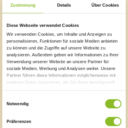
Zustimmung
Details
Über Cookies
2026
Juli 2026
(7 Einträge)
Juni 2026
(19 Einträge)
Diese Webseite verwendet Cookies
Mai 2026
(10 Einträge)
April 2026
(18 Einträge)
Wir verwenden Cookies, um Inhalte und Anzeigen zu
März 2026
(19 Einträge)
personalisieren, Funktionen für soziale Medien anbieten
Februar 2026
(14 Einträge)
zu können und die Zugriffe auf unsere Website zu
Januar 2026
(8 Einträge)
analysieren. Außerdem geben wir Informationen zu Ihrer
2025
Verwendung unserer Website an unsere Partner für
Dezember 2025
(12 Einträge)
soziale Medien, Werbung und Analysen weiter. Unsere
November 2025
(22 Einträge)
Partner führen diese Informationen möglicherweise mit
Oktober 2025
(16 Einträge)
weiteren Daten zusammen, die Sie ihnen bereitgestellt
September 2025
(22 Einträge)
August 2025
(6 Einträge)
haben oder die sie im Rahmen Ihrer Nutzung der Dienste
Juli 2025
(13 Einträge)
gesammelt haben.
Einwilligungsauswahl
Juni 2025
(16 Einträge)
Notwendig
Mai 2025
(17 Einträge)
April 2025
(12 Einträge)
März 2025
(22 Einträge)
Präferenzen
Februar 2025
(13 Einträge)