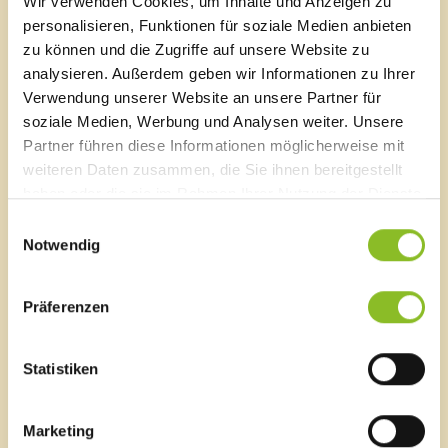
Wir verwenden Cookies, um Inhalte und Anzeigen zu
November 2025
(22 Einträge)
personalisieren, Funktionen für soziale Medien anbieten
Oktober 2025
(16 Einträge)
zu können und die Zugriffe auf unsere Website zu
September 2025
(22 Einträge)
analysieren. Außerdem geben wir Informationen zu Ihrer
August 2025
(6 Einträge)
Juli 2025
(13 Einträge)
Verwendung unserer Website an unsere Partner für
Juni 2025
(16 Einträge)
soziale Medien, Werbung und Analysen weiter. Unsere
Mai 2025
(17 Einträge)
Partner führen diese Informationen möglicherweise mit
April 2025
(12 Einträge)
weiteren Daten zusammen, die Sie ihnen bereitgestellt
März 2025
(22 Einträge)
haben oder die sie im Rahmen Ihrer Nutzung der Dienste
Februar 2025
(13 Einträge)
gesammelt haben.
Einwilligungsauswahl
Januar 2025
(13 Einträge)
Notwendig
2024
Dezember 2024
(17 Einträge)
November 2024
(19 Einträge)
Präferenzen
Oktober 2024
(20 Einträge)
September 2024
(22 Einträge)
August 2024
(9 Einträge)
Statistiken
Juli 2024
(7 Einträge)
Juni 2024
(21 Einträge)
Mai 2024
(18 Einträge)
Marketing