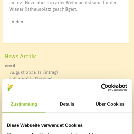
am 02. November 2017 der Weihnachtsbaum für den
Wiener Rathausplatz geschlägert.
Video
News Archiv
2026
August 2026
(1 Eintrag)
Juli 2026
(7 Einträge)
Juni 2026
(19 Einträge)
Mai 2026
(10 Einträge)
April 2026
(18 Einträge)
Zustimmung
Details
Über Cookies
März 2026
(19 Einträge)
Februar 2026
(14 Einträge)
Januar 2026
(8 Einträge)
2025
Diese Webseite verwendet Cookies
Dezember 2025
(12 Einträge)