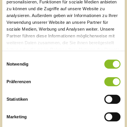
personalisieren, Funktionen für soziale Medien anbieten
10. Oktober 2025, wieder ihre Tore in Frastanz und lädt
junge Leute dazu ein, sich über verschiedene
zu können und die Zugriffe auf unsere Website zu
Ausbildungsmöglichkeiten zu informieren.
analysieren. Außerdem geben wir Informationen zu Ihrer
Verwendung unserer Website an unsere Partner für
soziale Medien, Werbung und Analysen weiter. Unsere
Partner führen diese Informationen möglicherweise mit
weiteren Daten zusammen, die Sie ihnen bereitgestellt
News Archiv
haben oder die sie im Rahmen Ihrer Nutzung der Dienste
gesammelt haben.
2026
Einwilligungsauswahl
Juli 2026
(7 Einträge)
Notwendig
Juni 2026
(19 Einträge)
Mai 2026
(10 Einträge)
Präferenzen
April 2026
(18 Einträge)
März 2026
(19 Einträge)
Februar 2026
(14 Einträge)
Statistiken
Januar 2026
(8 Einträge)
2025
Dezember 2025
(12 Einträge)
Marketing
November 2025
(22 Einträge)
Oktober 2025
(16 Einträge)