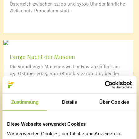
Österreich zwischen 12:00 und 13:00 Uhr der jährliche
Zivilschutz-Probealarm statt.
Lange Nacht der Museen
Die Vorarlberger Museumswelt in Frastanz öffnet am
04. Oktober 2025, von 18:00 bis 24:00 Uhr, bei der
„ORF-Langen Nacht der Museen“ ihre Pforten.
Zustimmung
Details
Über Cookies
Diese Webseite verwendet Cookies
Lehrlingsmesse im Walgau
Wir verwenden Cookies, um Inhalte und Anzeigen zu
Die Mitmachmesse im Walgau öffnet am Freitag, dem