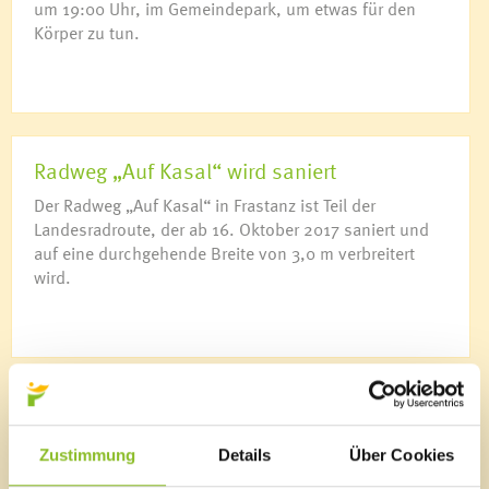
um 19:00 Uhr, im Gemeindepark, um etwas für den
Körper zu tun.
Radweg „Auf Kasal“ wird saniert
Der Radweg „Auf Kasal“ in Frastanz ist Teil der
Landesradroute, der ab 16. Oktober 2017 saniert und
auf eine durchgehende Breite von 3,0 m verbreitert
wird.
Tabakmuseum eröffnet
Feierlich eröffnet wurde am 04. Oktober 2017 das vom
Zustimmung
Details
Über Cookies
Architekturbüro Ender gestaltete Tabakmuseum in der