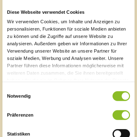
Vorarlberger Museumswelt. Bei der „Langen Nacht der
Museen“ am 07. Oktober 2017 wird es erstmals
Diese Webseite verwendet Cookies
öffentlich zugänglich sein.
Wir verwenden Cookies, um Inhalte und Anzeigen zu
personalisieren, Funktionen für soziale Medien anbieten
zu können und die Zugriffe auf unsere Website zu
analysieren. Außerdem geben wir Informationen zu Ihrer
Verwendung unserer Website an unsere Partner für
Frastanz in alten Ansichten
soziale Medien, Werbung und Analysen weiter. Unsere
Bereits zum 14. Mal hat Gemeindearchivar Mag.
Partner führen diese Informationen möglicherweise mit
Thomas Welte einen Kalender mit Motiven aus
weiteren Daten zusammen, die Sie ihnen bereitgestellt
vergangen Zeiten zusammengestellt.
haben oder die sie im Rahmen Ihrer Nutzung der Dienste
gesammelt haben.
Einwilligungsauswahl
Notwendig
Bewegt durch den Herbst
Präferenzen
Bereits am 11. Oktober 2017 startet im Frastanzer
Gemeindepark ein Lauf- und Nordic Walking Training
Statistiken