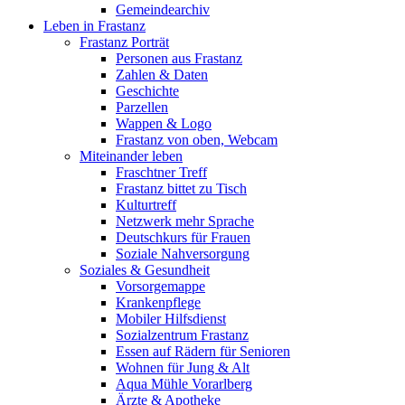
Gemeindearchiv
Leben in Frastanz
Frastanz Porträt
Personen aus Frastanz
Zahlen & Daten
Geschichte
Parzellen
Wappen & Logo
Frastanz von oben, Webcam
Miteinander leben
Fraschtner Treff
Frastanz bittet zu Tisch
Kulturtreff
Netzwerk mehr Sprache
Deutschkurs für Frauen
Soziale Nahversorgung
Soziales & Gesundheit
Vorsorgemappe
Krankenpflege
Mobiler Hilfsdienst
Sozialzentrum Frastanz
Essen auf Rädern für Senioren
Wohnen für Jung & Alt
Aqua Mühle Vorarlberg
Ärzte & Apotheke