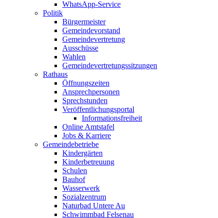
WhatsApp-Service
Politik
Bürgermeister
Gemeindevorstand
Gemeindevertretung
Ausschüsse
Wahlen
Gemeindevertretungssitzungen
Rathaus
Öffnungszeiten
Ansprechpersonen
Sprechstunden
Veröffentlichungsportal
Informationsfreiheit
Online Amtstafel
Jobs & Karriere
Gemeindebetriebe
Kindergärten
Kinderbetreuung
Schulen
Bauhof
Wasserwerk
Sozialzentrum
Naturbad Untere Au
Schwimmbad Felsenau