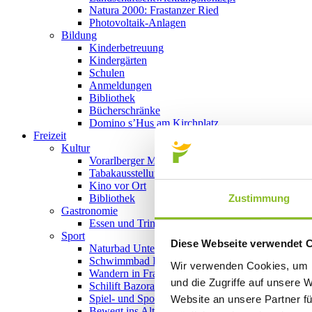
Natura 2000: Frastanzer Ried
Photovoltaik-Anlagen
Bildung
Kinderbetreuung
Kindergärten
Schulen
Anmeldungen
Bibliothek
Bücherschränke
Domino s’Hus am Kirchplatz
Freizeit
Kultur
Vorarlberger Museumswelt
Tabakausstellung
Kino vor Ort
Zustimmung
Bibliothek
Gastronomie
Essen und Trinken in Frastanz
Sport
Diese Webseite verwendet 
Naturbad Untere Au
Schwimmbad Felsenau
Wir verwenden Cookies, um I
Wandern in Frastanz
und die Zugriffe auf unsere 
Schilift Bazora
Spiel- und Sportstätten
Website an unsere Partner fü
Bewegt ins Alter