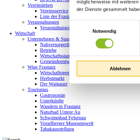
möglicherweise mit weiteren
Vereinsleben
der Dienste gesammelt habe
Vereinsservice
Liste der Frastanzer Vereine
Veranstaltungen
Einwilligungsauswahl
Veranstaltungskalender
Notwendig
Wirtschaft
Unternehmen & Standort
Nahversorgerliste
Betriebe
Wirtschaftsstandort Frastanz
Gemeindeentwicklung
Wige Frastanz
Ablehnen
Wirtschaftsgemeinschaft
Herbstmarkt
Der Walgauer
Tourismus
Gastronomie
Unterkünfte
Wandern in Frastanz
Naturbad Untere Au
Schwimmbad Felsenau
Vorarlberger Museumswelt
Tabakausstellung