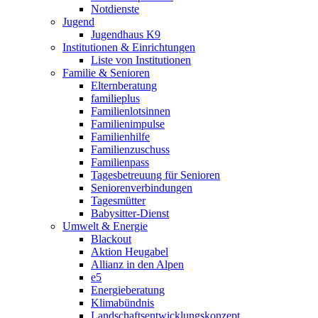
Notdienste
Jugend
Jugendhaus K9
Institutionen & Einrichtungen
Liste von Institutionen
Familie & Senioren
Elternberatung
familieplus
Familienlotsinnen
Familienimpulse
Familienhilfe
Familienzuschuss
Familienpass
Tagesbetreuung für Senioren
Seniorenverbindungen
Tagesmütter
Babysitter-Dienst
Umwelt & Energie
Blackout
Aktion Heugabel
Allianz in den Alpen
e5
Energieberatung
Klimabündnis
Landschaftsentwicklungskonzept