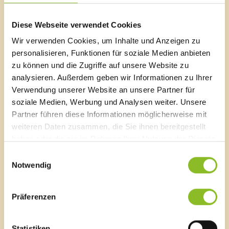
Mai 2026
(10 Einträge)
April 2026
(18 Einträge)
Diese Webseite verwendet Cookies
März 2026
(19 Einträge)
Februar 2026
(14 Einträge)
Wir verwenden Cookies, um Inhalte und Anzeigen zu
Januar 2026
(8 Einträge)
personalisieren, Funktionen für soziale Medien anbieten
2025
zu können und die Zugriffe auf unsere Website zu
Dezember 2025
(12 Einträge)
analysieren. Außerdem geben wir Informationen zu Ihrer
November 2025
(22 Einträge)
Verwendung unserer Website an unsere Partner für
Oktober 2025
(16 Einträge)
soziale Medien, Werbung und Analysen weiter. Unsere
September 2025
(22 Einträge)
Partner führen diese Informationen möglicherweise mit
August 2025
(6 Einträge)
weiteren Daten zusammen, die Sie ihnen bereitgestellt
Juli 2025
(13 Einträge)
haben oder die sie im Rahmen Ihrer Nutzung der Dienste
Juni 2025
(16 Einträge)
gesammelt haben.
Mai 2025
(17 Einträge)
Einwilligungsauswahl
April 2025
(12 Einträge)
Notwendig
März 2025
(22 Einträge)
Februar 2025
(13 Einträge)
Präferenzen
Januar 2025
(13 Einträge)
2024
Dezember 2024
(17 Einträge)
Statistiken