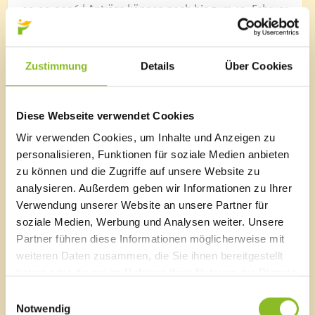
02.02.2026 | Anträge können noch bis zum 13. Februar
2026 eingereicht werden.
Zustimmung
Details
Über Cookies
News Archiv
Diese Webseite verwendet Cookies
2026
Wir verwenden Cookies, um Inhalte und Anzeigen zu
Juli 2026
(7 Einträge)
personalisieren, Funktionen für soziale Medien anbieten
Juni 2026
(19 Einträge)
Mai 2026
(10 Einträge)
zu können und die Zugriffe auf unsere Website zu
April 2026
(18 Einträge)
analysieren. Außerdem geben wir Informationen zu Ihrer
März 2026
(19 Einträge)
Verwendung unserer Website an unsere Partner für
Februar 2026
(14 Einträge)
soziale Medien, Werbung und Analysen weiter. Unsere
Januar 2026
(8 Einträge)
Partner führen diese Informationen möglicherweise mit
2025
weiteren Daten zusammen, die Sie ihnen bereitgestellt
Dezember 2025
(12 Einträge)
haben oder die sie im Rahmen Ihrer Nutzung der Dienste
November 2025
(22 Einträge)
gesammelt haben.
Einwilligungsauswahl
Oktober 2025
(16 Einträge)
Notwendig
September 2025
(22 Einträge)