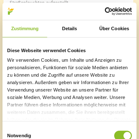
Straßenleuchten aufgestellt.
Zustimmung
Details
Über Cookies
News Archiv
2026
Diese Webseite verwendet Cookies
August 2026
(1 Eintrag)
Wir verwenden Cookies, um Inhalte und Anzeigen zu
Juli 2026
(7 Einträge)
Juni 2026
(19 Einträge)
personalisieren, Funktionen für soziale Medien anbieten
Mai 2026
(10 Einträge)
zu können und die Zugriffe auf unsere Website zu
April 2026
(18 Einträge)
analysieren. Außerdem geben wir Informationen zu Ihrer
März 2026
(19 Einträge)
Verwendung unserer Website an unsere Partner für
Februar 2026
(14 Einträge)
soziale Medien, Werbung und Analysen weiter. Unsere
Januar 2026
(8 Einträge)
Partner führen diese Informationen möglicherweise mit
2025
weiteren Daten zusammen, die Sie ihnen bereitgestellt
Dezember 2025
(12 Einträge)
haben oder die sie im Rahmen Ihrer Nutzung der Dienste
November 2025
(22 Einträge)
gesammelt haben.
Oktober 2025
(16 Einträge)
Einwilligungsauswahl
Notwendig
September 2025
(22 Einträge)