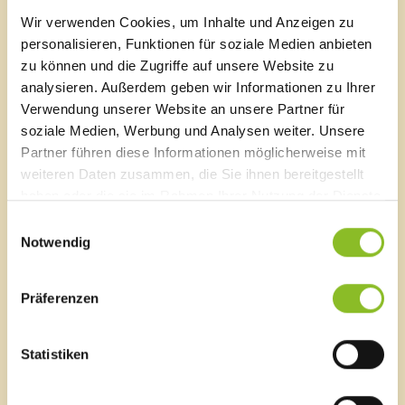
Wir verwenden Cookies, um Inhalte und Anzeigen zu
Entsorgung von Weihnachtsbäumen
personalisieren, Funktionen für soziale Medien anbieten
Weihnachtsbäume können im neuen
zu können und die Zugriffe auf unsere Website zu
Abfallsammelzentrum abgegeben werden. In den
analysieren. Außerdem geben wir Informationen zu Ihrer
Ortsteilen Amerlügen, Fellengatter, Frastafeders und
Verwendung unserer Website an unsere Partner für
Sonnenheim werden die Bäume eingesammelt.
soziale Medien, Werbung und Analysen weiter. Unsere
Partner führen diese Informationen möglicherweise mit
weiteren Daten zusammen, die Sie ihnen bereitgestellt
haben oder die sie im Rahmen Ihrer Nutzung der Dienste
gesammelt haben.
Einwilligungsauswahl
News Archiv
Notwendig
2026
Juli 2026
(7 Einträge)
Juni 2026
(19 Einträge)
Präferenzen
Mai 2026
(10 Einträge)
April 2026
(18 Einträge)
Statistiken
März 2026
(19 Einträge)
Februar 2026
(14 Einträge)
Januar 2026
(8 Einträge)